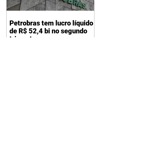
Petrobras tem lucro líquido
de R$ 52,4 bi no segundo
trimestre
07/08/2026 Resultado foi
marcado por recorde de
produção e exportação Agência
Brasil A Petrobras teve lucro
líquido de R$ 52,4 bilhões (US$
10,4 bilhões) no segundo trimestre
de 2026, 97% a mais em
comparação ao mesmo período
de 2025. Esse é um dos maiores
resultados trimestrais da série
histórica. Segundo a empresa, o
resultado foi marcado por
recordes na produção de óleo,