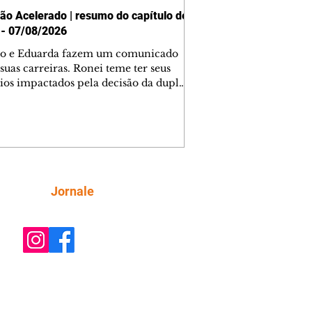
ão Acelerado | resumo do capítulo de
 - 07/08/2026
o e Eduarda fazem um comunicado
suas carreiras. Ronei teme ter seus
ios impactados pela decisão da dupla.
e decide prestar queixa contra
ica. Gael descobre que Naiane passou
ações sigilosas para Talita. Ronei
ra Verônica novamente e descobre
la deixou Bom Retorno. Gael se
ciona com Naiane. Valéria anuncia
e mudará de país, e Eduarda se
Siga
Jornale
upa com Sol. Palhares desconfia de
a em relação a Zilá. Ronei e Cinara
nfia