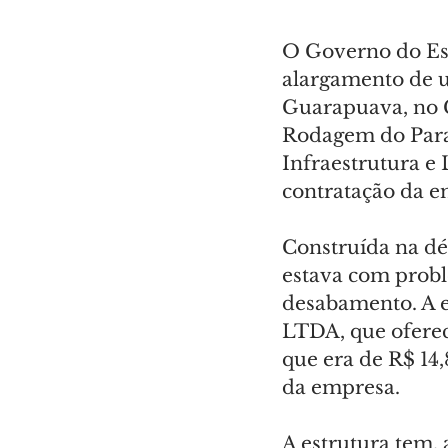
O Governo do Est
alargamento de u
Guarapuava, no 
Rodagem do Paran
Infraestrutura e L
contratação da e
Construída na dé
estava com proble
desabamento. A e
LTDA, que oferec
que era de R$ 14,
da empresa.
A estrutura tem, 