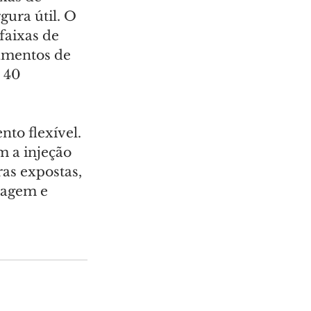
ura útil. O 
faixas de 
amentos de 
 40 
to flexível. 
 a injeção 
as expostas, 
nagem e 