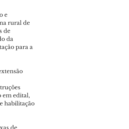
o e 
na rural de 
 de 
o da 
tação para a 
extensão 
 
truções 
 em edital, 
 habilitação 
xas de 