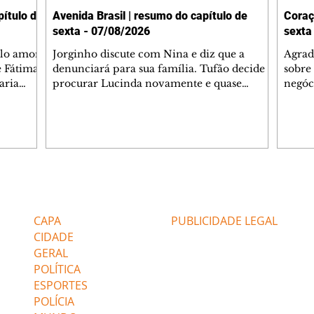
ítulo de
Avenida Brasil | resumo do capítulo de
Coraç
sexta - 07/08/2026
sexta
elo amor
Jorginho discute com Nina e diz que a
Agrad
e Fátima
denunciará para sua família. Tufão decide
sobre 
aria
procurar Lucinda novamente e quase
negóc
u
encontra Nina no lixão. Débora se
Janet
do,
preocupa com Jorginho. Monalisa pede que
Verôn
esteve
Olenka não a deixe sozinha. Tufão
inform
 Alika o
encontra Jorginho e o leva para casa. Max é
procu
. Chinua
hostil com Carminha. Diógenes se irrita
que e
quando Tavinho diz que não negociará o
decep
 Pascoal
passe de Roni por causa de sua sexualidade.
que s
Editorias
Editais Certificados
re que
Janaína admite para Jorginho que Lúcio e
preoc
r aos
Max estavam envolvidos na tentativa de
Cinar
CAPA
PUBLICIDADE LEGAL
assalto à
desco
CIDADE
GERAL
POLÍTICA
ESPORTES
POLÍCIA