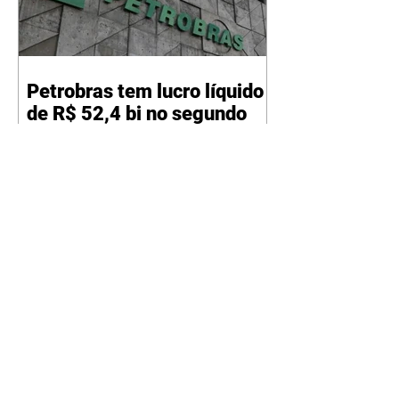
Petrobras tem lucro líquido
de R$ 52,4 bi no segundo
trimestre
07/08/2026 Resultado foi
marcado por recorde de
produção e exportação Agência
Brasil A Petrobras teve lucro
líquido de R$ 52,4 bilhões (US$
10,4 bilhões) no segundo trimestre
de 2026, 97% a mais em
comparação ao mesmo período
de 2025. Esse é um dos maiores
resultados trimestrais da série
histórica. Segundo a empresa, o