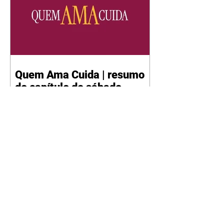
Quem Ama Cuida | resumo
do capítulo de sábado -
08/08/2026
Suely avisa a Ademir para não
chegar mais perto dela. Nancy
sente a indiferença de Camilo.
Tiago diz a Ingrid que ela não
tem competência para presidir a
joalheria. André conta a Pedro
que a associação de advogados
expulsou Ademir. Laurentino
contrata Adriana para servir no