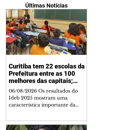
Últimas Notícias
Curitiba tem 22 escolas da
Prefeitura entre as 100
melhores das capitais;
nenhuma está entre as 100
06/08/2026 Os resultados do
com nota mais baixa
Ideb 2025 mostram uma
característica importante da
educação municipal de Curitiba:
além de apresentar a melhor nota
entre as capitais brasileiras (6,9)