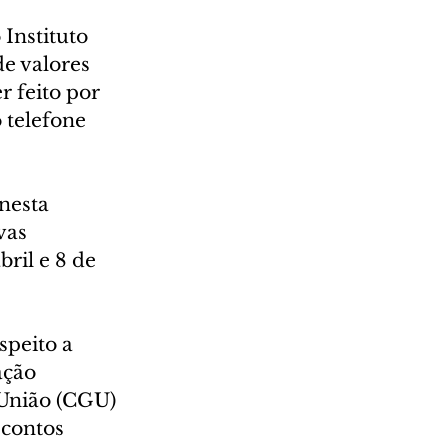
 Instituto 
e valores 
 feito por 
 telefone 
nesta 
vas 
ril e 8 de 
speito a 
ação 
 União (CGU) 
contos 