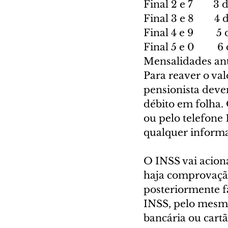
Final 2 e 7    3 
Final 3 e 8    4 
Final 4 e 9     5
Final 5 e 0     6
Mensalidades ant
Para reaver o val
pensionista deve
débito em folha. 
ou pelo telefone
qualquer informa
O INSS vai acion
haja comprovação,
posteriormente fa
INSS, pelo mesmo
bancária ou cart