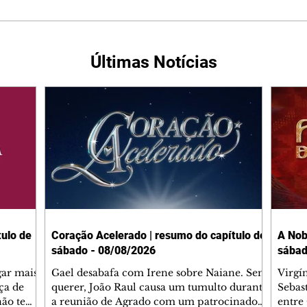
Últimas Notícias
ulo de
Coração Acelerado | resumo do capítulo de
A Nob
sábado - 08/08/2026
sábad
gar mais
Gael desabafa com Irene sobre Naiane. Sem
Virgí
ça de
querer, João Raul causa um tumulto durante
Sebas
 não tem
a reunião de Agrado com um patrocinador.
entre