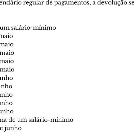
endário regular de pagamentos, a devolução ser
um salário-mínimo
 maio
 maio
 maio
 maio
 maio
junho
junho
junho
junho
junho
ma de um salário-mínimo
de junho