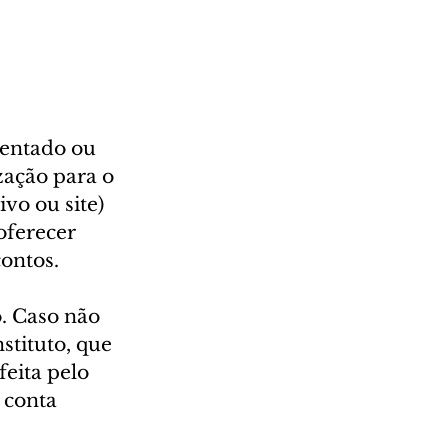
sentado ou 
ação para o 
vo ou site) 
oferecer 
ontos.
. Caso não 
stituto, que 
eita pelo 
 conta 