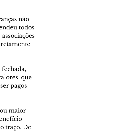
ranças não 
pendeu todos 
 associações 
iretamente 
 fechada, 
alores, que 
ser pagos 
 ou maior 
nefício 
o traço. De 