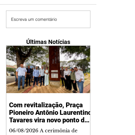
Escreva um comentário
Últimas Notícias
Com revitalização, Praça
Pioneiro Antônio Laurentino
Tavares vira novo ponto de
encontro para famílias e
06/08/2026 A cerimônia de