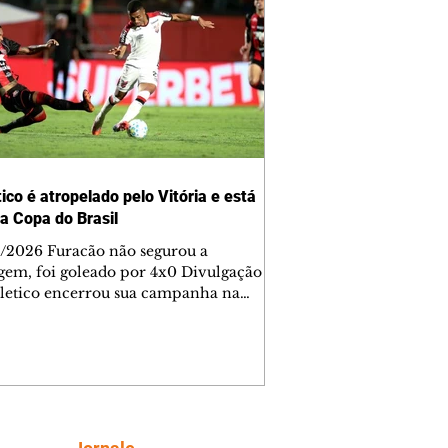
ico é atropelado pelo Vitória e está
da Copa do Brasil
/2026 Furacão não segurou a
gem, foi goleado por 4x0 Divulgação
letico encerrou sua campanha na
o Brasil nesta quinta-feira (6), em
oite infeliz em Salvador (BA). O time
aense foi superado por 4×0 pelo
a, no Barradão, e viu derreter a
gem de dois gols que levou da Arena
e baiana marcou dois
em cada tempo. Renê e Erick