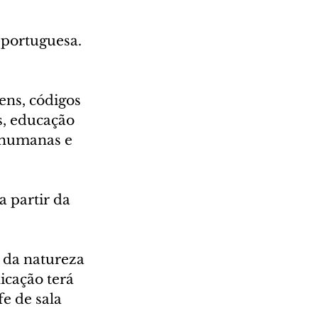
portuguesa. 
ens, códigos 
s, educação 
 humanas e 
 partir da 
 da natureza 
icação terá 
e de sala 