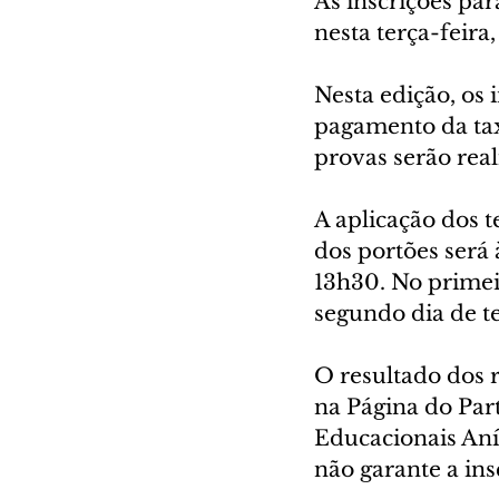
As inscrições p
nesta terça-feira,
Nesta edição, os
pagamento da taxa
provas serão real
A aplicação dos t
dos portões será 
13h30. No primei
segundo dia de te
O resultado dos r
na Página do Part
Educacionais Anís
não garante a in