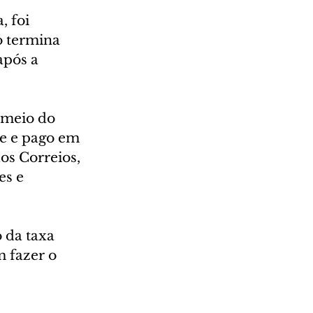
 foi 
o termina 
após a 
 meio do 
te e pago em 
os Correios, 
es e 
 da taxa 
 fazer o 