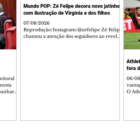
Mundo POP: Zé Felipe decora novo jatinho
com ilustração de Virgínia e dos filhos
07/08/2026
Reprodução/Instagram/@zefelipe Zé Felipe
chamou a atenção dos seguidores ao revelar
um detalhe especial de sua nova aeronave.
O cantor compartilhou nesta quinta-feira,
6, registros do jatinho recém-adquirido e
Athlet
mostrou que decidiu personalizar o espaço
fora 
com uma ilustração que reúne Virginia
Fonseca e os três filhos que eles tiveram
eitoral
06/08
juntos: Maria Alice, Maria Flor e José
 nesta
vanta
Leonardo. Na imagem, aparecem os
mpanhar
O Ath
apelidos dos integrantes da família, entre
ncia
Copa d
eles "Papai", "Mamãe",
uma n
ões. O
paran
listas de
Vitóri
i
vanta
ssio
da Baixada. A equip
rtaria,
gols 
Editorias
Editais Certificados