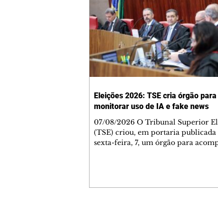
Eleições 2026: TSE cria órgão para
monitorar uso de IA e fake news
07/08/2026 O Tribunal Superior El
(TSE) criou, em portaria publicada
sexta-feira, 7, um órgão para aco
riscos associados ao uso de inteligê
artificial (IA) nas campanhas e a
desinformação relacionada às eleiç
conselho será composto por especia
áreas consideradas estratégicas e va
assessorar o presidente da Corte, Ká
Nunes Marques. De acordo com a po