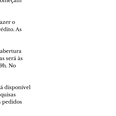
 começam 
azer o 
édito. As 
 abertura 
s será às 
9h. No 
tá disponível 
quisas 
s pedidos 