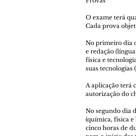
Provas
O exame terá qua
Cada prova objeti
No primeiro dia 
e redação (língua
física e tecnolog
suas tecnologias (h
A aplicação terá 
autorização do ch
No segundo dia d
(química, física e
cinco horas de du