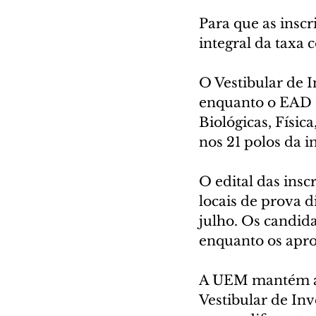
Para que as insc
integral da taxa 
O Vestibular de 
enquanto o EAD d
Biológicas, Físic
nos 21 polos da in
O edital das insc
locais de prova d
julho. Os candid
enquanto os apro
A UEM mantém as 
Vestibular de In