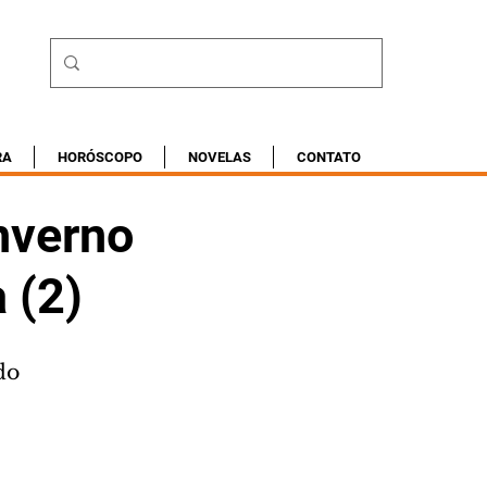
RA
HORÓSCOPO
NOVELAS
CONTATO
inverno
 (2)
do