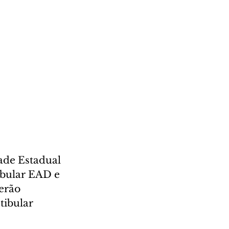
ade Estadual 
ibular EAD e 
erão 
tibular 