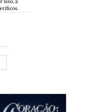
isso, a 
cíficos.