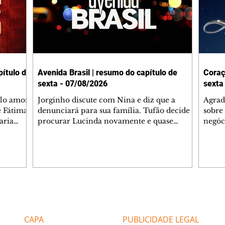
ítulo de
Avenida Brasil | resumo do capítulo de
Coraç
sexta - 07/08/2026
sexta
elo amor
Jorginho discute com Nina e diz que a
Agrad
e Fátima
denunciará para sua família. Tufão decide
sobre 
aria
procurar Lucinda novamente e quase
negóc
u
encontra Nina no lixão. Débora se
Janet
do,
preocupa com Jorginho. Monalisa pede que
Verôn
esteve
Olenka não a deixe sozinha. Tufão
inform
 Alika o
encontra Jorginho e o leva para casa. Max é
procu
. Chinua
hostil com Carminha. Diógenes se irrita
que e
quando Tavinho diz que não negociará o
decep
 Pascoal
passe de Roni por causa de sua sexualidade.
que s
Editorias
Editais Certificados
re que
Janaína admite para Jorginho que Lúcio e
preoc
r aos
Max estavam envolvidos na tentativa de
Cinar
CAPA
PUBLICIDADE LEGAL