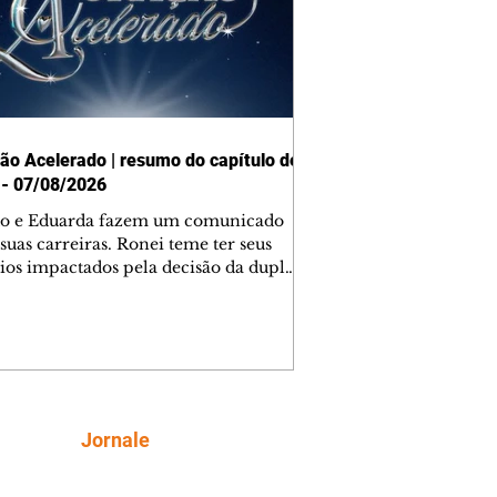
ão Acelerado | resumo do capítulo de
 - 07/08/2026
o e Eduarda fazem um comunicado
suas carreiras. Ronei teme ter seus
ios impactados pela decisão da dupla.
e decide prestar queixa contra
ica. Gael descobre que Naiane passou
ações sigilosas para Talita. Ronei
ra Verônica novamente e descobre
la deixou Bom Retorno. Gael se
ciona com Naiane. Valéria anuncia
e mudará de país, e Eduarda se
Siga
Jornale
upa com Sol. Palhares desconfia de
a em relação a Zilá. Ronei e Cinara