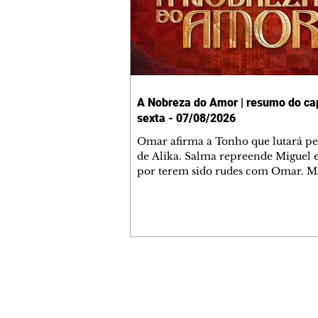
A Nobreza do Amor | resumo do cap
sexta - 07/08/2026
Omar afirma a Tonho que lutará p
de Alika. Salma repreende Miguel 
por terem sido rudes com Omar. M
Helena aconselha Manoel sobre se
namoro com Ana Maria. Pressiona
Bakari revela a Jendal que Chinua 
em terras inimigas. Omar pede que
acompanhe até a agência bancária
alerta Dumi, Akin e Ladisa sobre as
desconfianças de Jendal, que sonda
Contato comercial
sobre seu conselheiro. Chinua suge
mmjornale@gmail.com
Kênia reveja sua decisão de se junta
Telefone: (41) 99978-9956