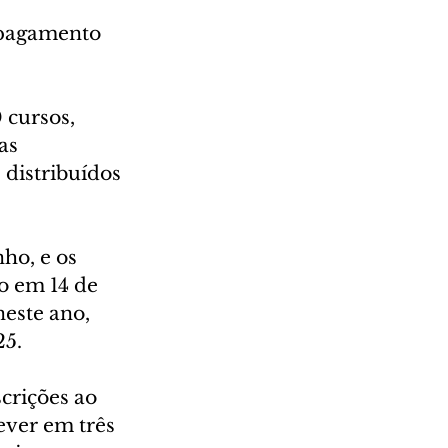
 pagamento 
 cursos, 
as 
 distribuídos 
ho, e os 
o em 14 de 
este ano, 
25.
rições ao 
ever em três 