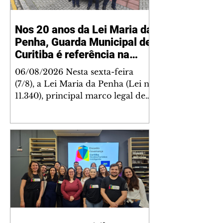
Nos 20 anos da Lei Maria da
Penha, Guarda Municipal de
Curitiba é referência na
proteção às mulheres
06/08/2026 Nesta sexta-feira
(7/8), a Lei Maria da Penha (Lei nº
11.340), principal marco legal de
enfrentamento à violência
doméstica e familiar contra a
mulher no Brasil, completa 20
anos. Sancionada em 2006, a
legislação ampliou os
mecanismos de proteção às
vítimas, fortaleceu a
responsabilização dos agressores
e impulsionou a criação de
políticas públicas voltadas à