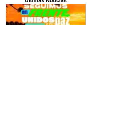
Últimas Notícias
Sandro Alex e Rafael Greca
reúnem apoiadores em
encontro na região Sul de
Curitiba
10/08/2026 Divulgação O
candidato do PSD ao Governo do
Paraná, Sandro Alex, e o
candidato a vice, Rafael Greca
(MDB), reúnem na noite desta
quarta-feira (12), na região Sul de
Curitiba, lideranças dos nove