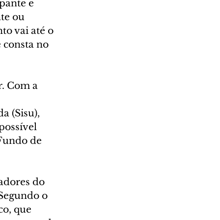
pante e 
te ou 
o vai até o 
 consta no 
r. Com a 
 (Sisu), 
possível 
Fundo de 
adores do 
 Segundo o 
o, que 