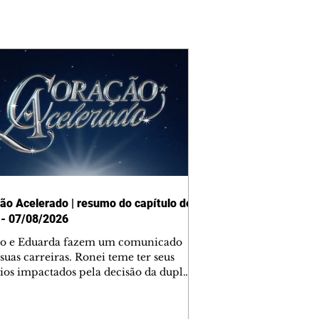
ão Acelerado | resumo do capítulo de
 - 07/08/2026
o e Eduarda fazem um comunicado
suas carreiras. Ronei teme ter seus
ios impactados pela decisão da dupla.
e decide prestar queixa contra
ica. Gael descobre que Naiane passou
ações sigilosas para Talita. Ronei