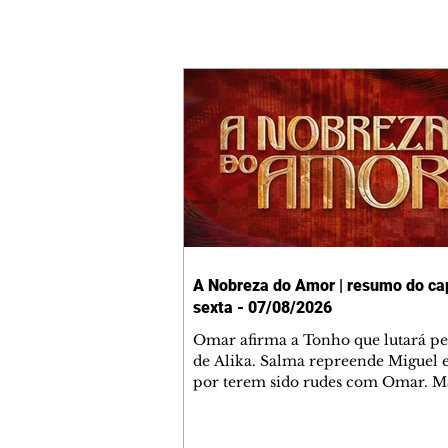
A Nobreza do Amor | resumo do cap
sexta - 07/08/2026
Omar afirma a Tonho que lutará p
de Alika. Salma repreende Miguel 
por terem sido rudes com Omar. M
Helena aconselha Manoel sobre se
namoro com Ana Maria. Pressiona
Bakari revela a Jendal que Chinua 