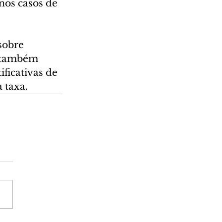
nos casos de 
sobre 
a também 
ficativas de 
 taxa.