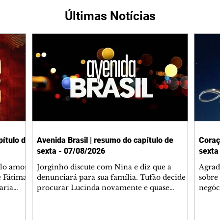
Últimas Notícias
ítulo de
Avenida Brasil | resumo do capítulo de
Coraç
sexta - 07/08/2026
sexta
elo amor
Jorginho discute com Nina e diz que a
Agrad
e Fátima
denunciará para sua família. Tufão decide
sobre 
aria
procurar Lucinda novamente e quase
negóc
u
encontra Nina no lixão. Débora se
Janet
do,
preocupa com Jorginho. Monalisa pede que
Verôn
esteve
Olenka não a deixe sozinha. Tufão
inform