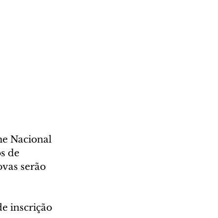
me Nacional 
s de 
vas serão 
e inscrição 