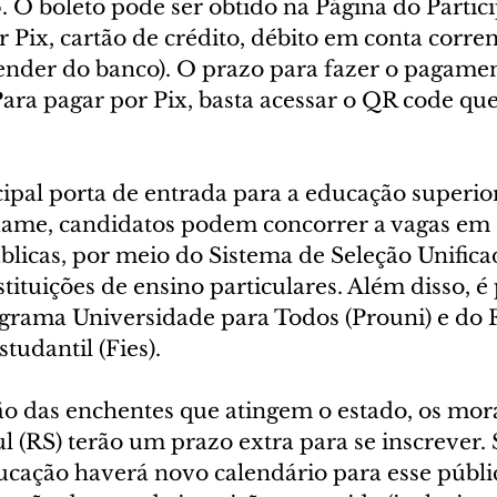
. O boleto pode ser obtido na Página do Partici
 Pix, cartão de crédito, débito em conta corren
nder do banco). O prazo para fazer o pagament
Para pagar por Pix, basta acessar o QR code que
ipal porta de entrada para a educação superio
xame, candidatos podem concorrer a vagas em 
licas, por meio do Sistema de Seleção Unificada
tuições de ensino particulares. Além disso, é 
ograma Universidade para Todos (Prouni) e do 
udantil (Fies).
ão das enchentes que atingem o estado, os mor
l (RS) terão um prazo extra para se inscrever.
ucação haverá novo calendário para esse públic