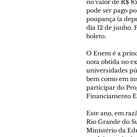
no valor de R$ 85
pode ser pago por
poupança (a depe
dia 12 de junho. 
boleto.
O Enem é a princ
nota obtida no e
universidades púb
bem como em insti
participar do Pr
Financiamento Est
Este ano, em raz
Rio Grande do Su
Ministério da Ed