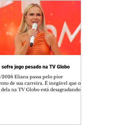
a sofre jogo pesado na TV Globo
 Eliana passa pelo pior
to de sua carreira. É inegável que o
 dela na TV Globo está desagradando
retores da emissora. Eu já disse antes
izeram uma aposta errada nela. Mas,
 Globo, quem decide tudo é Amauri
s e seu ajudante, Paulo Marinho, que
tamente é o presidente da TV Globo.
 o jogo pesado passa pelas notícias
efletem a realidade dos números ruins