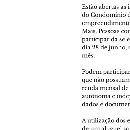
Estão abertas as 
do Condomínio do
empreendimento q
Mais. Pessoas co
participar da sel
dia 28 de junho, 
mês.
Podem participar
que não possuam 
renda mensal de 
autônoma e indep
dados e document
A utilização dos
de um aluguel so