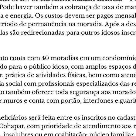
. Pode haver também a cobrança de taxa de ma
a e energia. Os custos devem ser pagos mensa
eríodo de permanência na moradia. Após a de
elas são redirecionadas para outros idosos inscr
o conta com 40 moradias em um condomínio 
do para o público idoso, com amplos espaços d
r, prática de atividades físicas, bem como ate
ia social com profissionais especializados das r
xo também oferece toda segurança aos morado
 muros e conta com portão, interfones e guarit
ficiários será feita entre os inscritos no cadast
Cohapar, com prioridade de atendimento aos r
, insalubres ou em coabitação; núcleo familiar 