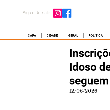
Siga o Jornale
CAPA
CIDADE
GERAL
POLÍTICA
Inscriç
Idoso d
seguem 
12/06/2026