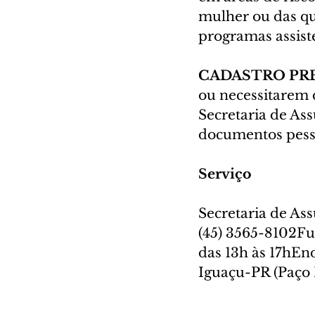
mulher ou das qua
programas assiste
CADASTRO PR
ou necessitarem 
Secretaria de As
documentos pess
Serviço
Secretaria de As
(45) 3565-8102Fu
das 13h às 17hEn
Iguaçu-PR (Paço 