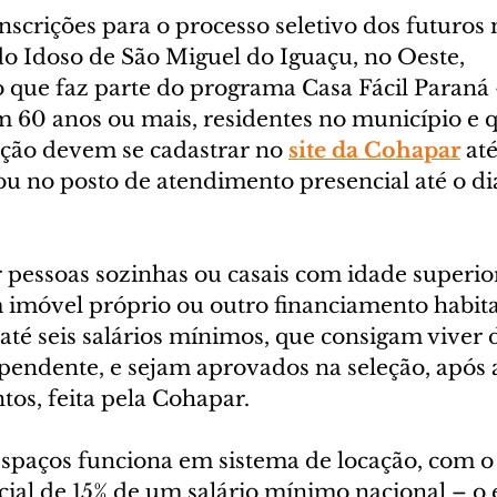
inscrições para o processo seletivo dos futuros
 Idoso de São Miguel do Iguaçu, no Oeste, 
ue faz parte do programa Casa Fácil Paraná 
m 60 anos ou mais, residentes no município e 
eção devem se cadastrar no 
site da Cohapar
 at
ou no posto de atendimento presencial até o di
 pessoas sozinhas ou casais com idade superior
imóvel próprio ou outro financiamento habita
até seis salários mínimos, que consigam viver 
endente, e sejam aprovados na seleção, após a
os, feita pela Cohapar.
 espaços funciona em sistema de locação, com 
cial de 15% de um salário mínimo nacional – o 