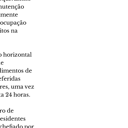
nutenção 
lmente 
socupação 
itos na 
horizontal 
e 
ndimentos de 
eferidas 
res, uma vez 
a 24 horas.
ro de 
esidentes 
chefiado por 