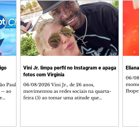
igo
Vini Jr. limpa perfil no Instagram e apaga
Elian
fotos com Virginia
06/08/2026
momen
ão Paulo
06/08/2026 Vini Jr., de 26 anos,
Ibope
 -- ao
movimentou as redes sociais na quarta-
aos di
e
feira (5) ao tomar uma atitude que
que f
 de uma
surpreendeu seus 64 milhões de seguidores.
na TV
 da faixa
Sem explicação prévia, o atacante do Real
Soare
ntador
Madrid apagou todas as fotos de seu perfil
supos
a
no Instagram, incluindo as publicações ao
Então,
co está
lado da namorada, Virginia Fonseca, de 27
que r
ão caiu
anos. A decisão rapidamente repercutiu