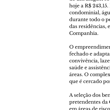
hoje a R$ 243,15
condominial, águ
durante todo o p
das residências, 
Companhia.
O empreendiment
fechado e adapta
convivência, laze
saúde e assistênc
áreas. O comple
que é cercado por
A seleção dos bene
pretendentes da 
em áreas de risco