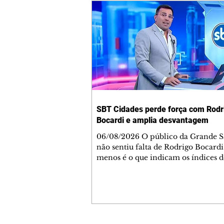
SBT Cidades perde força com Rodr
Bocardi e amplia desvantagem
06/08/2026 O público da Grande S
não sentiu falta de Rodrigo Bocardi
menos é o que indicam os índices d
audiência do SBT Cidades. Depois
estreia promissora para o histórico
horária, mas ruim para um aprese
que dava picos de 15 pontos na faix
matinal da Globo, o novo jornalísti
com seus primeiros sinais de que n