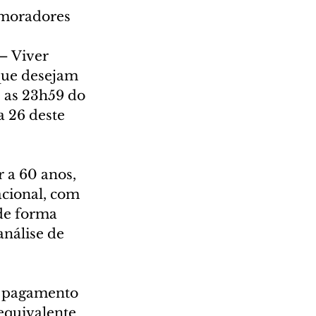
 moradores 
– Viver 
que desejam 
é as 23h59 do 
a 26 deste 
 a 60 anos, 
cional, com 
de forma 
nálise de 
o pagamento 
equivalente 