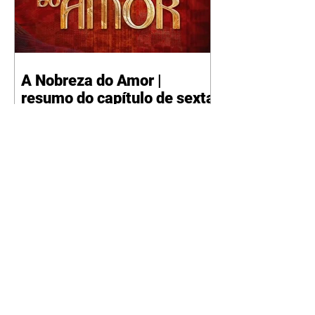
A Nobreza do Amor |
resumo do capítulo de sexta
- 07/08/2026
Omar afirma a Tonho que lutará
pelo amor de Alika. Salma
repreende Miguel e Fátima por
terem sido rudes com Omar.
Maria Helena aconselha Manoel
sobre seu namoro com Ana
Maria. Pressionado, Bakari revela
a Jendal que Chinua esteve em
terras inimigas. Omar pede que
Alika o acompanhe até a agência
bancária. Chinua alerta Dumi,