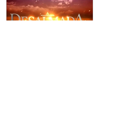
A Desalmada | resumo do
capítulo de segunda -
10/08/2026
Rafael diz a David que o melhor
será não procurar mais a
Fernanda e se casar com Isabela.
Júlia diz a Otávio que sua esposa
desconfia que ele tem uma
amante. Diante do túmulo de
Santiago, Fernanda diz que quer
justiça para ele mas, ao mesmo