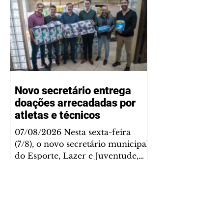
Novo secretário entrega
doações arrecadadas por
atletas e técnicos
07/08/2026 Nesta sexta-feira
(7/8), o novo secretário municipal
do Esporte, Lazer e Juventude,
José Antônio de Melo Filho, fez a
entrega de 5.873 fraldas
geriátricas arrecadadas durante a
Campanha de Atenção à Pessoa
Idosa à Fundação de Ação Social