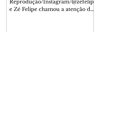
Reprodução/Instagram/@zefelip
e Zé Felipe chamou a atenção dos
seguidores ao revelar um detalhe
especial de sua nova aeronave. O
cantor compartilhou nesta
quinta-feira, 6, registros do
jatinho recém-adquirido e
mostrou que decidiu personalizar
o espaço com uma ilustração que
reúne Virginia Fonseca e os três
filhos que eles tiveram juntos:
Maria Alice, Maria Flor e José
Leonardo. Na imagem, aparecem
os apelidos dos integrantes da
família, entre eles "Papai",
"Mamãe",