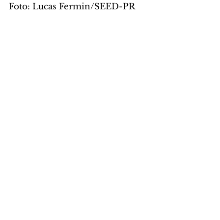
Foto: Lucas Fermin/SEED-PR
GERAL
Comentários
Escreva um comentário
Últimas Notícias
Mundo POP: Zé Felipe
decora novo jatinho com
ilustração de Virgínia e dos
filhos
07/08/2026