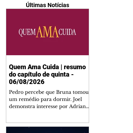
Últimas Notícias
Quem Ama Cuida | resumo
do capítulo de quinta -
06/08/2026
Pedro percebe que Bruna tomou
um remédio para dormir. Joel
demonstra interesse por Adriana.
Fernando elogia Mau Mau. Bia
não gosta quando Brigitte e
Rafael se sentam à mesa com ela