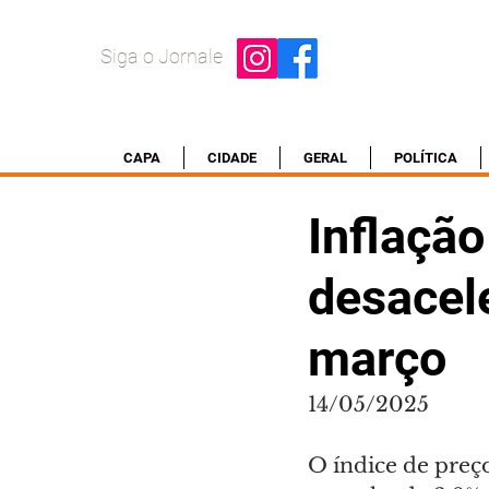
Siga o Jornale
CAPA
CIDADE
GERAL
POLÍTICA
Inflaçã
desacele
março
14/05/2025
O índice de preço