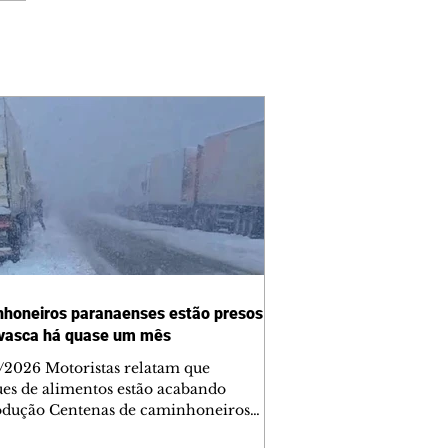
honeiros paranaenses estão presos
vasca há quase um mês
/2026 Motoristas relatam que
ues de alimentos estão acabando
dução Centenas de caminhoneiros
 presos por conta da nevasca em