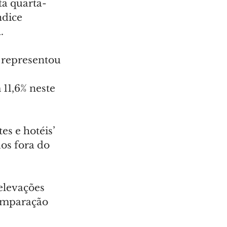
ta quarta-
ndice 
.
e representou 
11,6% neste 
s e hotéis’ 
os fora do 
elevações 
comparação 