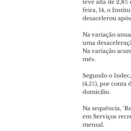
teve alta de 2,8
feira, 14, o Insti
desacelerou após
Na variação anual
uma desaceleraçã
Na variação acumu
mês.
Segundo o Indec, 
(4,1%), por cont
domicílio.
Na sequência, ‘Re
em Serviços recr
mensal.