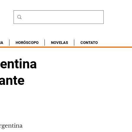
RA
HORÓSCOPO
NOVELAS
CONTATO
entina
 ante
rgentina 