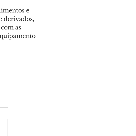
limentos e 
e derivados, 
s com as 
 Equipamento 