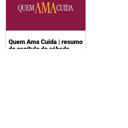
Quem Ama Cuida | resumo
do capítulo de sábado -
08/08/2026
Suely avisa a Ademir para não
chegar mais perto dela. Nancy
sente a indiferença de Camilo.
Tiago diz a Ingrid que ela não
tem competência para presidir a
joalheria. André conta a Pedro
que a associação de advogados
expulsou Ademir. Laurentino
contrata Adriana para servir no
restaurante. Adriana vê Pedro e