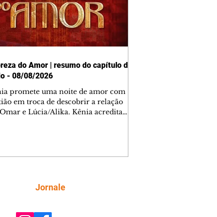
reza do Amor | resumo do capítulo de
o - 08/08/2026
nia promete uma noite de amor com
tião em troca de descobrir a relação
 Omar e Lúcia/Alika. Kênia acredita
inta esteja mesmo ao lado de Jendal, e
o convite para jantar com os dois.
 desabafa com Casemiro e conta que
ília de Lúcia/Alika tem uma dívida
mar. Ana Maria vai à casa de Manoel
estratada por Fortunato. José e Omar
tam sobre a possível jazida de
Siga
Jornale
tênio na região. Virgínia provoca
nes na frente de Marta. Binta s