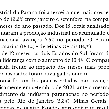
trial do Paraná foi a terceira que mais cresce
 de 13,3% entre janeiro e setembro, na compa
eses do ano passado. Dos 15 locais analisado
ntaram a produção industrial no acumulado d
 nacional avançou 7,5% no período. O Paraná
atarina (18,1%) e de Minas Gerais (14,%).
de 12 meses, os dois Estados do Sul foram d
a liderança com o aumento de 16,4%. O compar
mada frente ao impacto dos meses mais probl
r. Os dados foram divulgados ontem.
araná foi um dos poucos Estados com avanço 
ificamente em setembro de 2021, ante o mesm
cimento da indústria paranaense no período 
 pelo Rio de Janeiro (5,3%), Minas Gerais (
 Apenas os quatro Estados apresentaram result