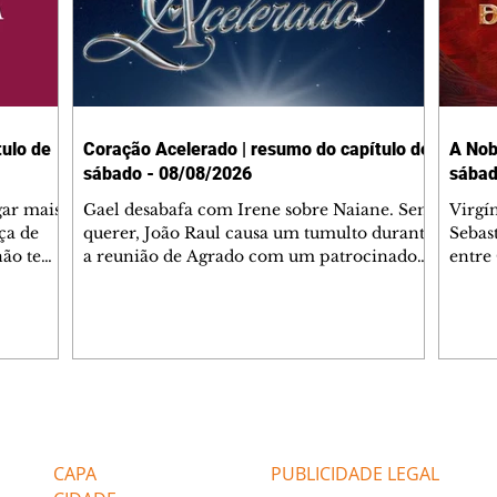
ulo de
Coração Acelerado | resumo do capítulo de
A Nob
sábado - 08/08/2026
sábad
gar mais
Gael desabafa com Irene sobre Naiane. Sem
Virgí
ça de
querer, João Raul causa um tumulto durante
Sebas
 não tem
a reunião de Agrado com um patrocinador.
entre
ia.
Zilá orienta Osmar a seguir Cinara, que
que B
ão de
percebe a movimentação e alerta Ronei.
nega 
ntino
Palhares confronta Cinara sobre a
Tonho
aproximação com Ronei. Eduarda pensa
a fam
una no
em pedir a Valéria para ficar com Sol. Gael
com O
a. Dora
decide terminar com Naiane. João Raul
e é d
m
inventa para Agrado que não está
comen
Editorias
Editais Certificados
Lyris
conseguindo conviver com seu sucesso, e
tungs
urante de
termina o relacionamento dos dois.
Dióge
CAPA
PUBLICIDADE LEGAL