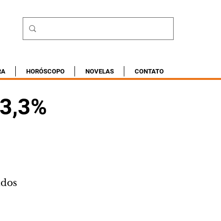
RA
HORÓSCOPO
NOVELAS
CONTATO
13,3%
ados