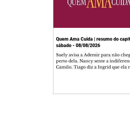
Quem Ama Cuida | resumo do capít
sábado - 08/08/2026
Suely avisa a Ademir para não che
perto dela. Nancy sente a indiferen
Camilo. Tiago diz a Ingrid que ela
competência para presidir a joalher
André conta a Pedro que a associaç
advogados expulsou Ademir. Laure
contrata Adriana para servir no
restaurante. Adriana vê Pedro e Br
restaurante. Bruna provoca Adrian
pede ajuda a André para marcar u
Contato comercial
encontro com Suely. Adriana diz a 
mmjornale@gmail.com
que está feliz trabalhando no resta
Telefone: (41) 99978-9956
Nanc