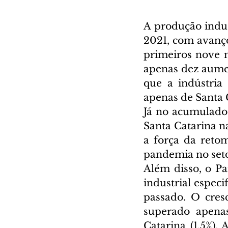
A produção indus
2021, com avanço
primeiros nove m
apenas dez aume
que a indústria
apenas de Santa C
Já no acumulado 
Santa Catarina n
a força da reto
pandemia no seto
Além disso, o P
industrial espec
passado. O cres
superado apenas
Catarina (1,5%).