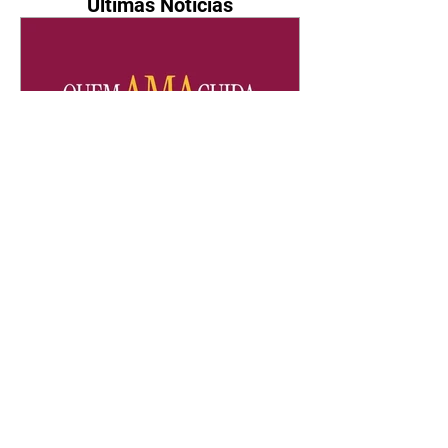
Últimas Notícias
Quem Ama Cuida | resumo
do capítulo de quinta -
06/08/2026
Pedro percebe que Bruna tomou
um remédio para dormir. Joel
demonstra interesse por Adriana.
Fernando elogia Mau Mau. Bia
não gosta quando Brigitte e
Rafael se sentam à mesa com ela
e César, atrapalhando o jantar