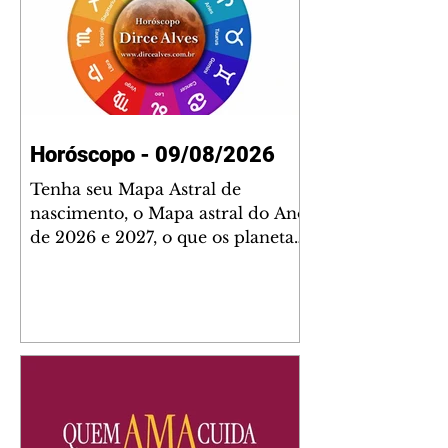
Horóscopo - 09/08/2026
Tenha seu Mapa Astral de
nascimento, o Mapa astral do Ano
de 2026 e 2027, o que os planetas
indicam para o seu: Trabalho,
Amor, Dinheiro, Saúde e Família.
Estudo com 35 páginas. Adquira
já através da nossa loja virtual ou
na loja física: rua Emiliano
Perneta 30 – loja 21 – galeria
Cezar Franco – centro –
Curitiba. Você pode pedir