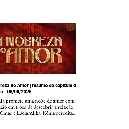
reza do Amor | resumo do capítulo de
o - 08/08/2026
nia promete uma noite de amor com
tião em troca de descobrir a relação
 Omar e Lúcia/Alika. Kênia acredita
inta esteja mesmo ao lado de Jendal, e
o convite para jantar com os dois.