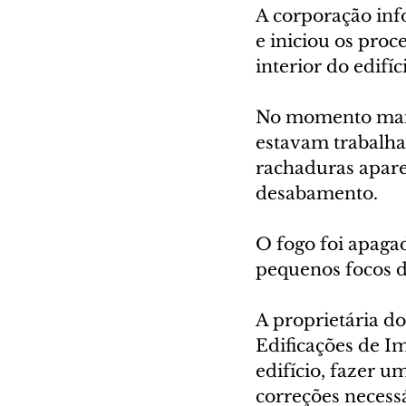
A corporação in
e iniciou os pro
interior do edifí
No momento mais 
estavam trabalhan
rachaduras apare
desabamento.
O fogo foi apaga
pequenos focos 
A proprietária d
Edificações de Im
edifício, fazer um
correções necess