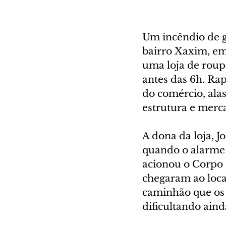
Um incêndio de g
bairro Xaxim, em 
uma loja de roup
antes das 6h. Ra
do comércio, ala
estrutura e merca
A dona da loja, J
quando o alarme 
acionou o Corpo 
chegaram ao local
caminhão que os 
dificultando ain