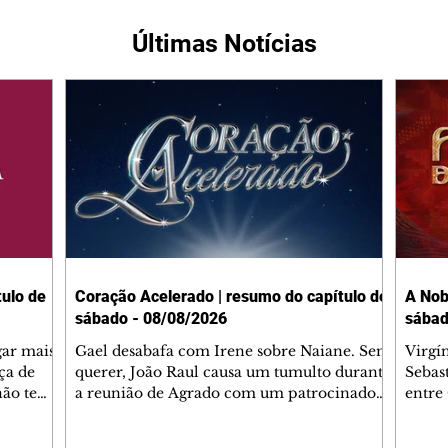
Últimas Notícias
ulo de
Coração Acelerado | resumo do capítulo de
A Nob
sábado - 08/08/2026
sábad
gar mais
Gael desabafa com Irene sobre Naiane. Sem
Virgí
ça de
querer, João Raul causa um tumulto durante
Sebas
 não tem
a reunião de Agrado com um patrocinador.
entre
ia.
Zilá orienta Osmar a seguir Cinara, que
que B
ão de
percebe a movimentação e alerta Ronei.
nega 