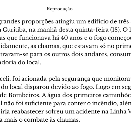
Reprodução
randes proporções atingiu um edifício de três
Curitiba, na manhã desta quinta-feira (18). O l
as que funcionava há 40 anos e o fogo começo
pidamente, as chamas, que estavam só no prim
straram-se para os outros dois andares, consum
doria do local.
oceli, foi acionada pela segurança que monitora
do local disparou devido ao fogo. Logo em segu
de Bombeiros. A água dos primeiros caminhõe
 não foi suficiente para conter o incêndio, além
iria reabastecer sofreu um acidente na Linha V
da mais o combate às chamas.