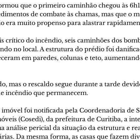
formou que o primeiro caminhão chegou às 6h
cedimentos de combate às chamas, mas que o ma
cio era muito propenso para alastrar rapidamen
crítico do incêndio, seis caminhões dos bomb
do no local. A estrutura do prédio foi danific
ceram em paredes, colunas e teto, aumentando
do, mas o rescaldo segue durante a tarde devid
de incêndio que permanecem.
o imóvel foi notificada pela Coordenadoria de 
óveis (Cosedi), da prefeitura de Curitiba, a inte
a análise pericial da situação da estrutura e rea
árias. Da mesma forma, as casas que fazem div