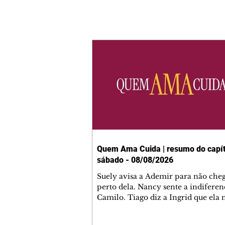
Quem Ama Cuida | resumo do capít
sábado - 08/08/2026
Suely avisa a Ademir para não che
perto dela. Nancy sente a indiferen
Camilo. Tiago diz a Ingrid que ela
competência para presidir a joalher
André conta a Pedro que a associaç