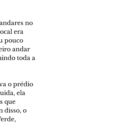
 andares no 
ocal era 
u pouco 
eiro andar 
indo toda a 
va o prédio 
ida, ela 
s que 
 disso, o 
erde, 