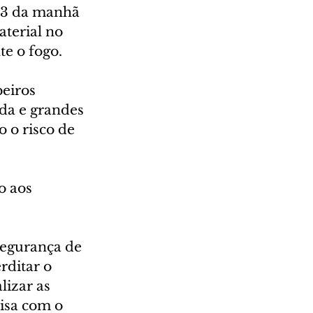
13 da manhã 
terial no 
te o fogo.
eiros 
ada e grandes 
 o risco de 
o aos 
Segurança de 
rditar o 
lizar as 
isa com o 