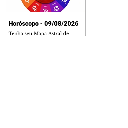
Horóscopo - 09/08/2026
Tenha seu Mapa Astral de
nascimento, o Mapa astral do Ano
de 2026 e 2027, o que os planetas
indicam para o seu: Trabalho,
Amor, Dinheiro, Saúde e Família.
Estudo com 35 páginas. Adquira
já através da nossa loja virtual ou
na loja física: rua Emiliano
Perneta 30 – loja 21 – galeria
Cezar Franco – centro –
Curitiba. Você pode pedir
também através do nosso
Whatsapp e receber seu livro
virtual: (41) 99719-0645. Escute o