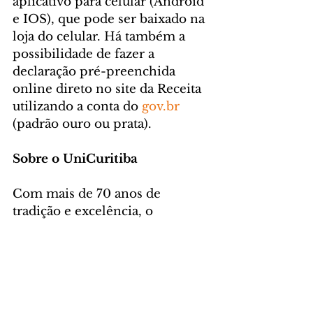
aplicativo para celular (Android 
e IOS), que pode ser baixado na 
loja do celular. Há também a 
possibilidade de fazer a 
declaração pré-preenchida 
online direto no site da Receita 
utilizando a conta do 
gov.br
(padrão ouro ou prata).
Sobre o UniCuritiba
Com mais de 70 anos de 
tradição e excelência, o 
UniCuritiba é uma instituição 
de referência para os 
paranaenses e reconhecido 
pelo MEC como uma das 
melhores instituições de ensino 