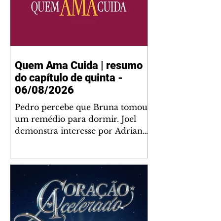
Quem Ama Cuida | resumo
do capítulo de quinta -
06/08/2026
Pedro percebe que Bruna tomou
um remédio para dormir. Joel
demonstra interesse por Adriana.
Fernando elogia Mau Mau. Bia
não gosta quando Brigitte e
Rafael se sentam à mesa com ela
e César, atrapalhando o jantar
romântico do casal. Bruna se
aproveita da preocupação de
Pedro com sua saúde para