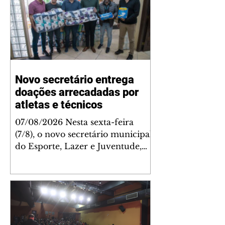
Novo secretário entrega
doações arrecadadas por
atletas e técnicos
07/08/2026 Nesta sexta-feira
(7/8), o novo secretário municipal
do Esporte, Lazer e Juventude,
José Antônio de Melo Filho, fez a
entrega de 5.873 fraldas
geriátricas arrecadadas durante a
Campanha de Atenção à Pessoa
Idosa à Fundação de Ação Social
(FAS). A doação é uma