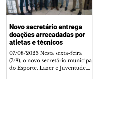
Novo secretário entrega
doações arrecadadas por
atletas e técnicos
07/08/2026 Nesta sexta-feira
(7/8), o novo secretário municipal
do Esporte, Lazer e Juventude,
José Antônio de Melo Filho, fez a
entrega de 5.873 fraldas
geriátricas arrecadadas durante a
Campanha de Atenção à Pessoa
Idosa à Fundação de Ação Social
(FAS). A doação é uma
contrapartida social de atletas,
paratletas, técnicos e instituições
contemplados pela Lei Municipal