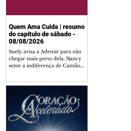
Quem Ama Cuida | resumo
do capítulo de sábado -
08/08/2026
Suely avisa a Ademir para não
chegar mais perto dela. Nancy
sente a indiferença de Camilo.
Tiago diz a Ingrid que ela não
tem competência para presidir a
joalheria. André conta a Pedro
que a associação de advogados
expulsou Ademir. Laurentino
contrata Adriana para servir no
restaurante. Adriana vê Pedro e
Bruna no restaurante. Bruna
provoca Adriana. Dora pede