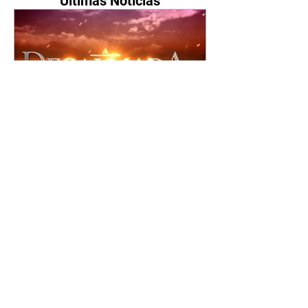
Últimas Notícias
A Desalmada | resumo do
capítulo de segunda -
10/08/2026
Rafael diz a David que o melhor
será não procurar mais a
Fernanda e se casar com Isabela.
Júlia diz a Otávio que sua esposa
desconfia que ele tem uma
amante. Diante do túmulo de
Santiago, Fernanda diz que quer