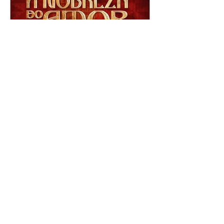
A Nobreza do Amor |
resumo do capítulo de sexta
- 07/08/2026
Omar afirma a Tonho que lutará
pelo amor de Alika. Salma
repreende Miguel e Fátima por
terem sido rudes com Omar.
Maria Helena aconselha Manoel
sobre seu namoro com Ana
Maria. Pressionado, Bakari revela
a Jendal que Chinua esteve em
terras inimigas. Omar pede que
Alika o acompanhe até a agência