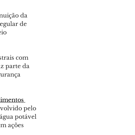
nuição da 
egular de 
io 
strais com 
z parte da 
gurança 
timentos 
olvido pelo 
 água potável 
em ações 