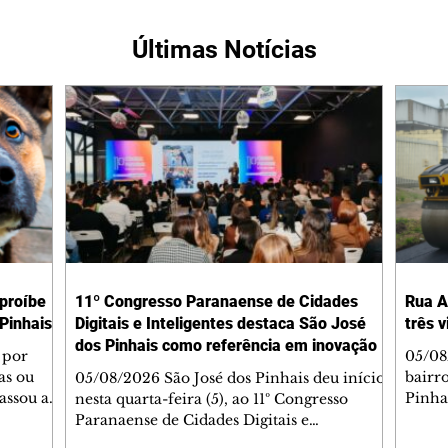
Últimas Notícias
 proíbe
11º Congresso Paranaense de Cidades
Rua A
Pinhais
Digitais e Inteligentes destaca São José
três 
dos Pinhais como referência em inovação
 por
05/08
as ou
bairr
05/08/2026 São José dos Pinhais deu início,
assou a
Pinha
nesta quarta-feira (5), ao 11º Congresso
s. A
asfál
Paranaense de Cidades Digitais e
ipal nº
conju
Inteligentes, principal encontro estadual