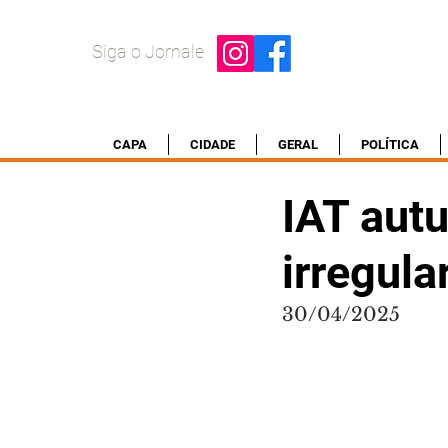
Siga o Jornale
CAPA
CIDADE
GERAL
POLÍTICA
IAT aut
irregul
30/04/2025