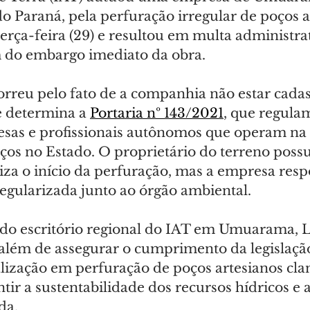
o Paraná, pela perfuração irregular de poços ar
erça-feira (29) e resultou em multa administrat
m do embargo imediato da obra.
orreu pelo fato de a companhia não estar cadas
 determina a 
Portaria nº 143/2021
, que regula
sas e profissionais autônomos que operam na 
ços no Estado. O proprietário do terreno possu
iza o início da perfuração, mas a empresa resp
regularizada junto ao órgão ambiental.
do escritório regional do IAT em Umuarama, L
além de assegurar o cumprimento da legislaçã
scalização em perfuração de poços artesianos cla
ntir a sustentabilidade dos recursos hídricos e 
da.