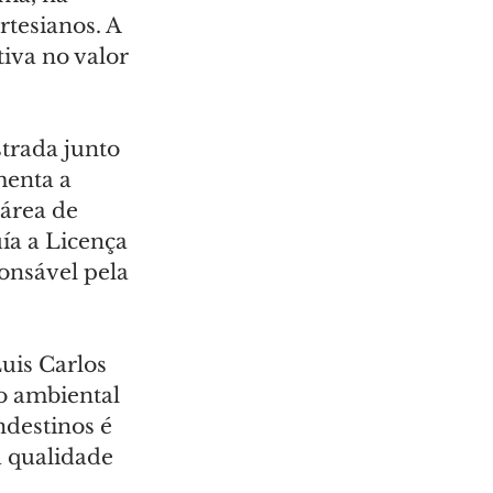
tesianos. A 
iva no valor 
trada junto 
menta a 
área de 
ía a Licença 
onsável pela 
uis Carlos 
o ambiental 
ndestinos é 
a qualidade 