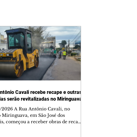
ntônio Cavali recebe recape e outras
vias serão revitalizadas no Miringuava
/2026 A Rua Antônio Cavali, no
o Miringuava, em São José dos
is, começou a receber obras de recape
tico. A intervenção faz parte de um
nto de serviços que vai melhorar a