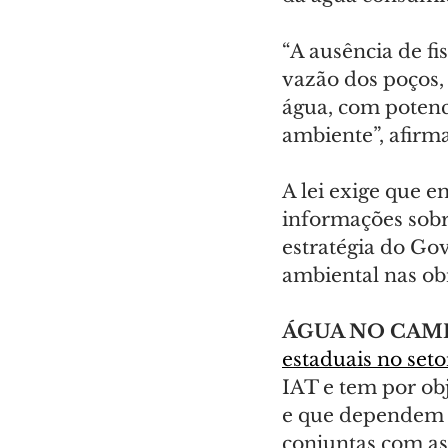
“A ausência de f
vazão dos poços, 
água, com potenc
ambiente”, afirm
A lei exige que e
informações sobr
estratégia do Go
ambiental nas ob
ÁGUA NO CAM
estaduais no seto
IAT e tem por obj
e que dependem d
conjuntas com as 