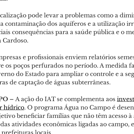
iscalização pode levar a problemas como a dimi
a contaminação dos aquíferos e a utilização irr
iais consequências para a saúde pública e o me
a Cardoso.
mpresas e profissionais enviem relatórios seme
e os poços perfurados no período. A medida fa
verno do Estado para ampliar o controle e a se
ras de captação de águas subterrâneas.
PO –
 A ação do IAT se complementa aos 
inves
r hídrico
. O programa Água no Campo é desenv
etivo beneficiar famílias que não têm acesso à
as atividades econômicas ligadas ao campo, 
prefeituras locais.