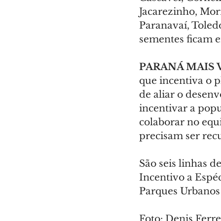
Jacarezinho, Morr
Paranavaí, Toled
sementes ficam e
PARANÁ MAIS 
que incentiva o 
de aliar o desen
incentivar a popu
colaborar no equi
precisam ser rec
São seis linhas d
Incentivo a Espé
Parques Urbanos 
Foto: Denis Fer