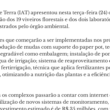
e Terra (IAT) apresentou nesta terça-feira (24) 
 dos 19 viveiros florestais e dos dois laboratór
trados pelo órgão ambiental.
es que começarão a ser implementadas nos pr
odução de mudas com suporte do paper pot, te
odegradável como embalagem; instalação de pon
gua de irrigação; sistema de reaproveitamento e
fertirrigação, técnica que aplica fertilizantes 
, otimizando a nutrição das plantas e a eficiênc
s os complexos passarão a contar com internet 
tilização de novos sistemas de monitoramento, 
investimento estimado é de R$ 35 milhões, com 