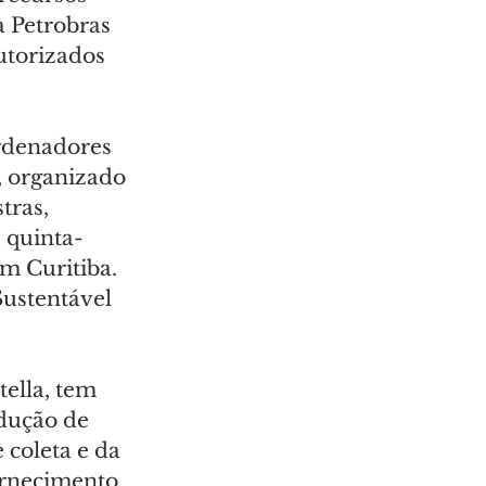
 Petrobras 
utorizados 
rdenadores 
, organizado 
tras, 
 quinta-
m Curitiba. 
ustentável 
ella, tem 
dução de 
coleta e da 
ornecimento 