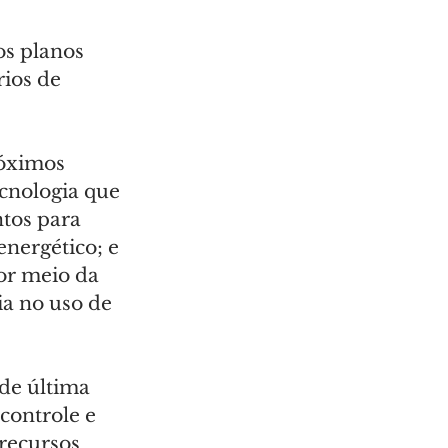
os planos 
ios de 
óximos 
cnologia que 
tos para 
nergético; e 
por meio da 
ia no uso de 
de última 
controle e 
recursos 