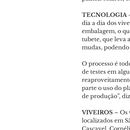
TECNOLOGIA
 
dia a dia dos viv
embalagem, o que
tubete, que leva 
mudas, podendo p
O processo é todo
de testes em algu
reaproveitamento
parte o uso do pl
de produção”, diz
VIVEIROS
 – Os 
localizados em Sã
Cascavel, Cornél