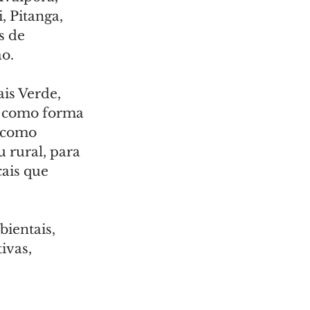
, Pitanga, 
s de 
o.
is Verde, 
á como forma 
 como 
 rural, para 
ais que 
bientais, 
vas, 