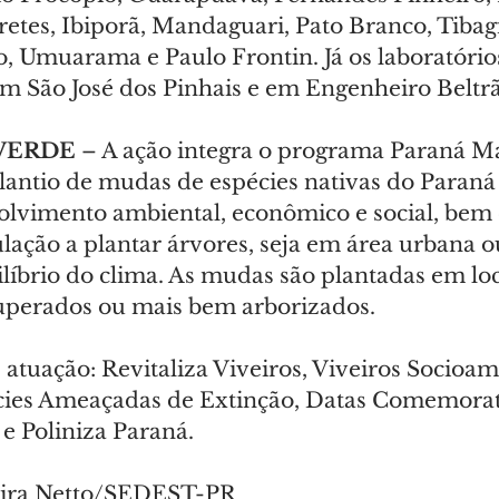
etes, Ibiporã, Mandaguari, Pato Branco, Tibagi
o, Umuarama e Paulo Frontin. Já os laboratório
m São José dos Pinhais e em Engenheiro Beltrã
VERDE
 – A ação integra o programa Paraná Ma
plantio de mudas de espécies nativas do Paran
volvimento ambiental, econômico e social, bem
lação a plantar árvores, seja em área urbana ou
líbrio do clima. As mudas são plantadas em loc
uperados ou mais bem arborizados.
e atuação: Revitaliza Viveiros, Viveiros Socioam
cies Ameaçadas de Extinção, Datas Comemorati
e Poliniza Paraná.
reira Netto/SEDEST-PR