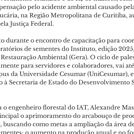
ensação pelo acidente ambiental causado pela
ária, na Região Metropolitana de Curitiba, a
la Justiça Federal.
ito durante o encontro de capacitação para coo
oratórios de sementes do Instituto, edição 2025
Restauração Ambiental (Gera). O ciclo de pales
mente para servidores e colaboradores, vai até
mpus da Universidade Cesumar (UniCesumar), e
o à Secretaria de Estado do Desenvolvimento S
a o engenheiro florestal do IAT, Alexandre Mast
incipal o aprimoramento do arcabouço de pro
 buscando como metas a ampliação da área de 
ementes; o aumento na produção anual e no f