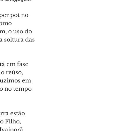
per pot no 
como 
m, o uso do 
 soltura das 
tá em fase 
o reúso, 
eduzimos em 
to no tempo 
rra estão 
o Filho, 
vaiporã, 