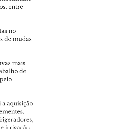
s, entre 
as no 
es de mudas 
ivas mais 
abalho de 
pelo 
 a aquisição 
ementes, 
rigeradores, 
e irrigação.