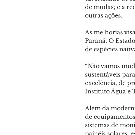
de mudas; e a re
outras ações.
As melhorias vis
Paraná. O Estado
de espécies nativ
“Não vamos mudar
sustentáveis par
excelência, de p
Instituto Água e 
Além da moderniz
de equipamentos 
sistemas de moni
painéis solares, 