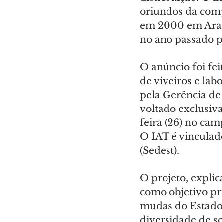
oriundos da comp
em 2000 em Arauc
no ano passado pe
O anúncio foi fe
de viveiros e lab
pela Gerência de 
voltado exclusiva
feira (26) no ca
O IAT é vinculad
(Sedest).
O projeto, explic
como objetivo pr
mudas do Estado,
diversidade de s