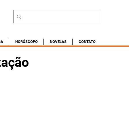
RA
HORÓSCOPO
NOVELAS
CONTATO
zação