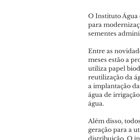
O Instituto Água 
para modernização
sementes adminis
Entre as novidad
meses estão a pr
utiliza papel bi
reutilização da á
a implantação da 
água de irrigação
água.
Além disso, todo
geração para a u
distribuição. O 