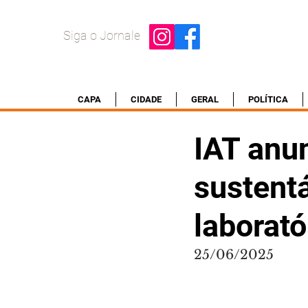
Siga o Jornale
CAPA
CIDADE
GERAL
POLÍTICA
IAT anu
sustentá
laborat
25/06/2025