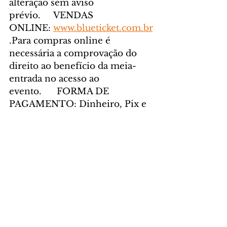
alteração sem aviso 
prévio.     VENDAS 
ONLINE: 
www.blueticket.com.br
.Para compras online é 
necessária a comprovação do 
direito ao benefício da meia-
entrada no acesso ao 
evento.      FORMA DE 
PAGAMENTO: Dinheiro, Pix e 
cartões de 
crédito/débito      CLASSIFICAÇ
ÃO ETÁRIA: Jovens com 17 
anos acompanhado de 
maior responsável.Jovens com 
idade entre 14 e 16 anos terão 
acesso ao evento com os pais ou 
acompanhado de responsável 
legal com documento assinado 