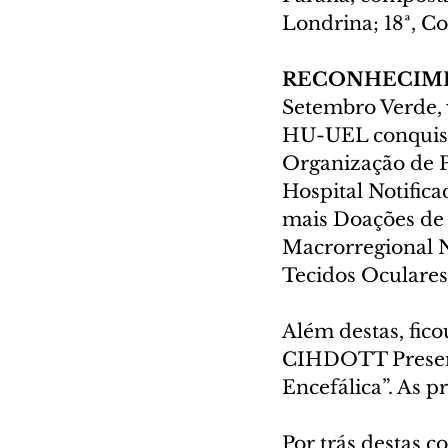
Londrina; 18ª, Co
RECONHECIM
Setembro Verde, v
HU-UEL conquistou
Organização de P
Hospital Notific
mais Doações de 
Macrorregional N
Tecidos Oculares
Além destas, fic
CIHDOTT Present
Encefálica”. As p
Por trás destas c