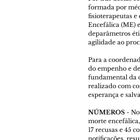
formada por médic
fisioterapeutas e
Encefálica (ME) 
deparâmetros étic
agilidade ao proc
Para a coordenad
do empenho e de
fundamental da d
realizado com c
esperança e salva
NÚMEROS
 - N
morte encefálica,
17 recusas e 45 
notificações, re