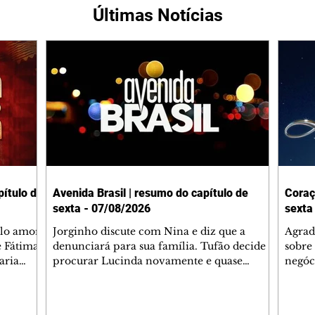
Últimas Notícias
ítulo de
Avenida Brasil | resumo do capítulo de
Coraç
sexta - 07/08/2026
sexta
elo amor
Jorginho discute com Nina e diz que a
Agrad
e Fátima
denunciará para sua família. Tufão decide
sobre 
aria
procurar Lucinda novamente e quase
negóc
u
encontra Nina no lixão. Débora se
Janet
do,
preocupa com Jorginho. Monalisa pede que
Verôn
esteve
Olenka não a deixe sozinha. Tufão
inform