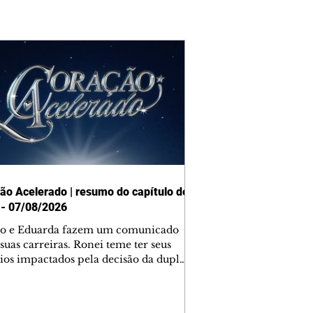
ão Acelerado | resumo do capítulo de
 - 07/08/2026
o e Eduarda fazem um comunicado
suas carreiras. Ronei teme ter seus
ios impactados pela decisão da dupla.
e decide prestar queixa contra
ica. Gael descobre que Naiane passou
ações sigilosas para Talita. Ronei