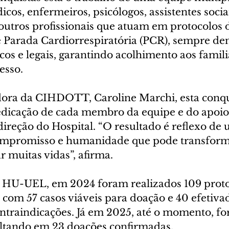
os, enfermeiros, psicólogos, assistentes sociai
 outros profissionais que atuam em protocolos 
e Parada Cardiorrespiratória (PCR), sempre den
os e legais, garantindo acolhimento aos famili
esso.
ora da CIHDOTT, Caroline Marchi, esta conqui
dicação de cada membro da equipe e do apoio
ireção do Hospital. “O resultado é reflexo de 
ompromisso e humanidade que pode transform
r muitas vidas”, afirma.
o HU-UEL, em 2024 foram realizados 109 proto
 com 57 casos viáveis para doação e 40 efetiva
contraindicações. Já em 2025, até o momento, f
sultando em 23 doações confirmadas.