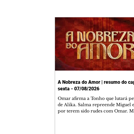
A Nobreza do Amor | resumo do cap
sexta - 07/08/2026
Omar afirma a Tonho que lutará p
de Alika. Salma repreende Miguel 
por terem sido rudes com Omar. M
Helena aconselha Manoel sobre se
namoro com Ana Maria. Pressiona
Bakari revela a Jendal que Chinua 