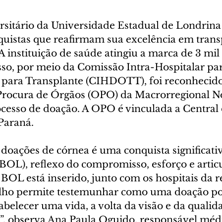
rsitário da Universidade Estadual de Londrin
quistas que reafirmam sua excelência em trans
 A instituição de saúde atingiu a marca de 3 mil
sso, por meio da Comissão Intra-Hospitalar pa
 para Transplante (CIHDOTT), foi reconhecido
Procura de Órgãos (OPO) da Macrorregional N
ocesso de doação. A OPO é vinculada a Central 
Paraná.
doações de córnea é uma conquista significativ
BOL), reflexo do compromisso, esforço e artic
OL está inserido, junto com os hospitais da re
balho permite testemunhar como uma doação p
abelecer uma vida, a volta da visão e da qualid
s”, observa Ana Paula Oguido, responsável médi