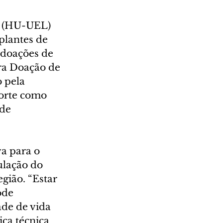
a (HU-UEL) 
plantes de 
 doações de 
ra Doação de 
 pela 
orte como 
de 
a para o 
ulação do 
gião. “Estar 
ode 
ade de vida 
ca técnica 