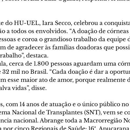
e do HU-UEL, Iara Secco, celebrou a conquista
o a todos os envolvidos. “A doação de córneas 
essoas e coroa o grandioso trabalho da equipe 
de agradecer às famílias doadoras que possib
trabalho”, destaca.
a, cerca de 1.800 pessoas aguardam uma córn
 32 mil no Brasil. “Cada doação é dar a oportu
rem esse maior ato de amor, porque realmente 
lva vidas”, disse.
, com 14 anos de atuação e o único público no
tema Nacional de Transplantes (SNT), vem se c
cia nacional. Abrange toda a Macrorregião No
por cinco Regionais de Saúde: 16ª, Apucarana; 