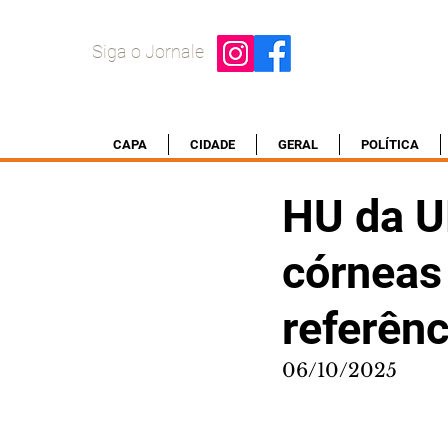
Siga o Jornale
CAPA
CIDADE
GERAL
POLÍTICA
HU da U
córneas
referênc
06/10/2025