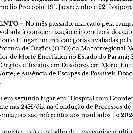
rnélio Procópio; 19ª, Jacarezinho e 22ª Ivaiporã
ENTO
 – No mês passado, marcado pela camp
oltada à conscientização e incentivo à doação 
 o 1º lugar em três categorias avaliadas pela
rocura de Órgãos (OPO) da Macrorregional No
ador de Morte Encefálica no Estado do Paraná; 
Órgãos e Tecidos em Doadores em Morte Encef
orte; e Ausência de Escapes de Possíveis Doad
.
ou em segundo lugar em “Hospital com Coorde
e nas 24H/dia na Condução de Processos de 
remiações são referentes aos resultados de 202
onquistas está o trabalho de uma equipe multipr