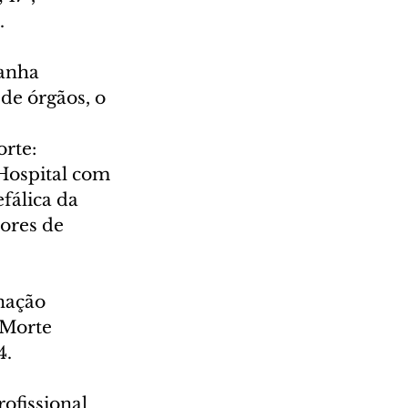
.
anha 
de órgãos, o 
 
rte: 
Hospital com 
álica da 
ores de 
nação 
Morte 
4.
ofissional 