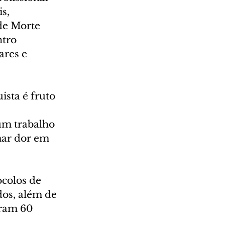
s, 
de Morte 
tro 
ares e 
sta é fruto 
 
um trabalho 
ar dor em 
colos de 
dos, além de 
oram 60 