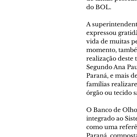
do BOL.
A superintendent
expressou gratidã
vida de muitas p
momento, também 
realização deste 
Segundo Ana Paul
Paraná, e mais de
famílias realiza
órgão ou tecido sa
O Banco de Olhos
integrado ao Sis
como uma referên
Paraná, composta 