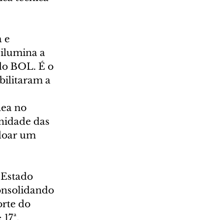
 e 
ilumina a 
do BOL. É o 
ilitaram a 
ea no 
nidade das 
doar um 
 Estado 
onsolidando 
rte do 
17ª, 