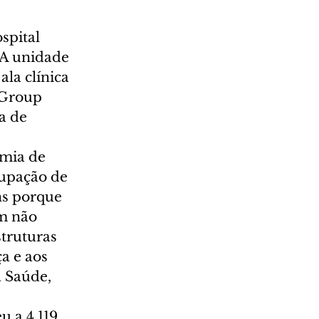
spital 
 A unidade 
la clínica 
 Group 
a de 
mia de 
upação de 
ns porque 
m não 
truturas 
a e aos 
a Saúde, 
 a 4.119 