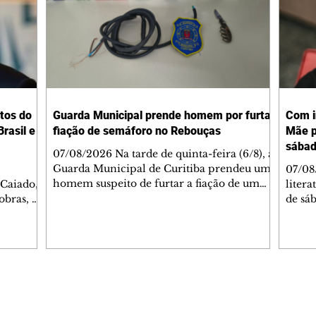
tos do
Guarda Municipal prende homem por furtar
Com i
rasil e
fiação de semáforo no Rebouças
Mãe p
sába
07/08/2026 Na tarde de quinta-feira (6/8), a
Guarda Municipal de Curitiba prendeu um
07/08
homem suspeito de furtar a fiação de um
 Caiado,
litera
semáforo no cruzamento das ruas
obras, o
de sáb
Engenheiros Rebouças e Comendador
ca
quart
Franco, no bairro Rebouças. Uma equipe da
o de
Curiti
GM foi acionada pelo Núcleo Matriz para
arações
nacion
atender a uma denúncia de furto no local.
ante
Hugo 
Quando os guardas chegaram, o suspeito já
stionado
autor
havia sido detido por populares, que o
Caiado
minut
Editorias
Editais Certificados
apontaram como autor do crime. Durante a
stá
conve