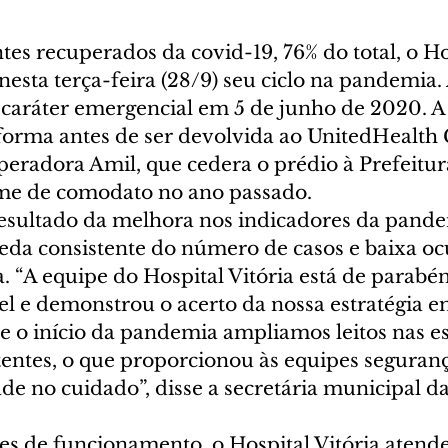
es recuperados da covid-19, 76% do total, o Ho
nesta terça-feira (28/9) seu ciclo na pandemia.
caráter emergencial em 5 de junho de 2020. A a
eforma antes de ser devolvida ao UnitedHealth
peradora Amil, que cedera o prédio à Prefeitur
ime de comodato no ano passado.
resultado da melhora nos indicadores da pande
eda consistente do número de casos e baixa oc
a. “A equipe do Hospital Vitória está de parabé
l e demonstrou o acerto da nossa estratégia e
e o início da pandemia ampliamos leitos nas es
tentes, o que proporcionou às equipes seguranç
de no cuidado”, disse a secretária municipal d
s de funcionamento, o Hospital Vitória atendeu