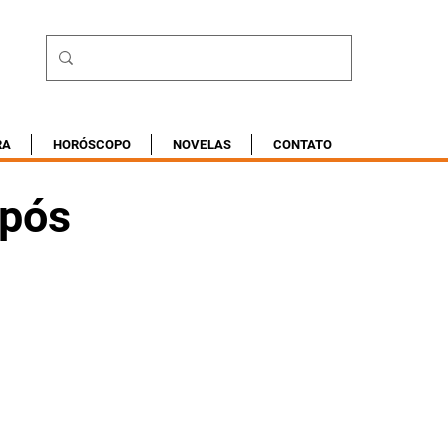
RA
HORÓSCOPO
NOVELAS
CONTATO
após