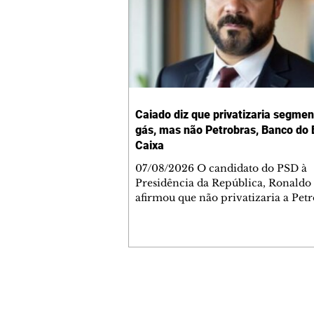
Caiado diz que privatizaria segmen
gás, mas não Petrobras, Banco do B
Caixa
07/08/2026 O candidato do PSD à
Presidência da República, Ronaldo
afirmou que não privatizaria a Petr
Banco do Brasil e a Caixa Econômi
Federal, mas admitiu a privatizaçã
segmentos do gás, se eleito. As decl
ocorreram nesta sexta-feira, 7, dur
sabatina da GloboNews. Ao ser que
sobre vender partes da Petrobras, 
Contato comercial
respondeu: "Depende. A Petrobras e
mmjornale@gmail.com