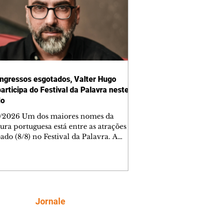
ngressos esgotados, Valter Hugo
articipa do Festival da Palavra neste
do
/2026 Um dos maiores nomes da
tura portuguesa está entre as atrações
ado (8/8) no Festival da Palavra. A
a edição do evento movimenta
ba com diversos autores locais,
ais e internacionais, incluindo Valter
Mãe. Os ingressos para a mesa do
 foram esgotados em menos de cinco
os. Outras atrações, como mesas de
Siga
Jornale
rsa e espetáculos teatrais, completam