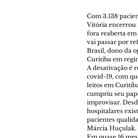
Com 3.138 pacient
Vitória encerrou 
fora reaberta em 
vai passar por r
Brasil, dono da o
Curitiba em reg
A desativação é 
covid-19, com qu
leitos em Curitib
cumpriu seu pape
improvisar. Desd
hospitalares exis
pacientes qualida
Márcia Huçulak.
Em quase 16 mese