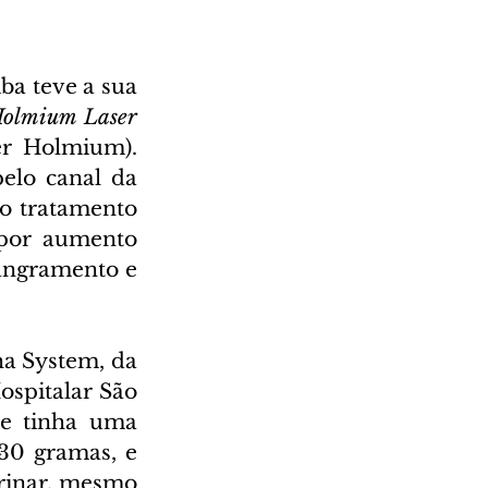
ba teve a sua 
olmium Laser 
r Holmium). 
elo canal da 
 tratamento 
 por aumento 
angramento e 
a System, da 
spitalar São 
e tinha uma 
0 gramas, e 
rinar, mesmo 