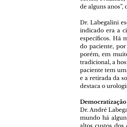
de alguns anos”, 
Dr. Labegalini es
indicado era a c
específicos. Há 
do paciente, po
porém, em muitos
tradicional, a ho
paciente tem um
e a retirada da 
destaca o urologi
Democratização
Dr. André Labegal
mundo há alguns
altos custos dos