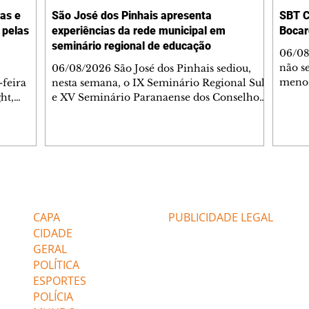
tas e
São José dos Pinhais apresenta
SBT C
 pelas
experiências da rede municipal em
Bocar
seminário regional de educação
06/08
não se
06/08/2026 São José dos Pinhais sediou,
menos
-feira
nesta semana, o IX Seminário Regional Sul
audiê
ht,
e XV Seminário Paranaense dos Conselhos
estrei
pal de
Municipais de Educação, promovidos pela
horár
 dos
União Nacional dos Conselhos Municipais
que d
porte e
de Educação (UNCME). O encontro reuniu
matina
reu
representantes dos Conselhos Municipais
com s
pio e
de Educação e das unidades da UNCME no
no go
ampanha
Paraná, Santa Catarina e Rio Grande do
Editorias
Editais Certificados
ar, a
Sul, promovendo a troca de experiências e
públi
a mulher.
o debate sobre políticas públicas voltadas ao
CAPA
PUBLICIDADE LEGAL
, buscou
fortalecimento da educação públic
CIDADE
GERAL
POLÍTICA
ESPORTES
POLÍCIA