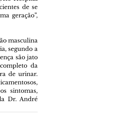
ientes de se 
a geração”, 
ão masculina 
a, segundo a 
nça são jato 
completo da 
a de urinar. 
camentosos, 
s sintomas, 
la Dr. André 