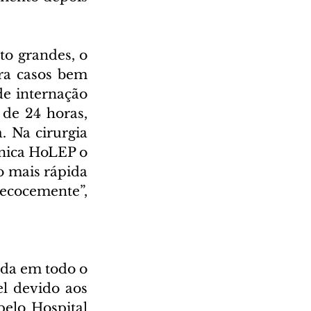
to grandes, o 
ra casos bem 
e internação 
de 24 horas, 
 Na cirurgia 
cnica HoLEP o 
 mais rápida 
ecocemente”, 
da em todo o 
l devido aos 
elo Hospital 