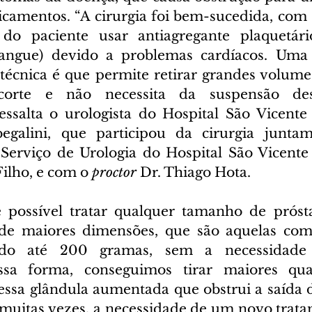
camentos. “A cirurgia foi bem-sucedida, com
o paciente usar antiagregante plaquetário
angue) devido a problemas cardíacos. Uma 
técnica é que permite retirar grandes volumes
rte e não necessita da suspensão des
ssalta o urologista do Hospital São Vicente C
galini, que participou da cirurgia junta
erviço de Urologia do Hospital São Vicente C
lho, e com o 
proctor 
Dr. Thiago Hota.
 possível tratar qualquer tamanho de prósta
de maiores dimensões, que são aquelas com
do até 200 gramas, sem a necessidade d
essa forma, conseguimos tirar maiores qua
ssa glândula aumentada que obstrui a saída d
, muitas vezes, a necessidade de um novo trata