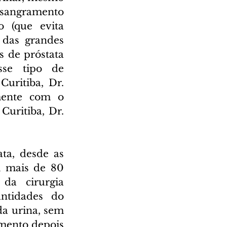
 sangramento 
 (que evita 
das grandes 
 de próstata 
se tipo de 
uritiba, Dr. 
mente com o 
uritiba, Dr. 
ta, desde as 
 mais de 80 
a cirurgia 
ntidades do 
a urina, sem 
mento depois 