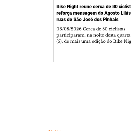
Bike Night reúne cerca de 80 ciclis
reforça mensagem do Agosto Lilás
ruas de São José dos Pinhais
06/08/2026 Cerca de 80 ciclistas
participaram, na noite desta quarta
(5), de mais uma edição do Bike Nig
promovido pela Secretaria Munici
Esporte e Lazer (Semel) de São José
Pinhais. Com saída do Centro de Es
Lazer Ney Braga, o passeio percor
trechos urbanos e rurais do municí
teve como tema o Agosto Lilás, c
Contato comercial
nacional de conscientização e
mmjornale@gmail.com
enfrentamento à violência contra 
Telefone: (41) 99978-9956
A iniciativa, segundo a organização
incentivar
Redação
E-mail:
redacaojornale@gmail.com