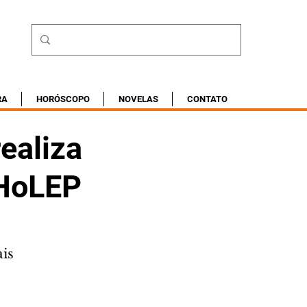
RA
HORÓSCOPO
NOVELAS
CONTATO
realiza
 HoLEP
is 