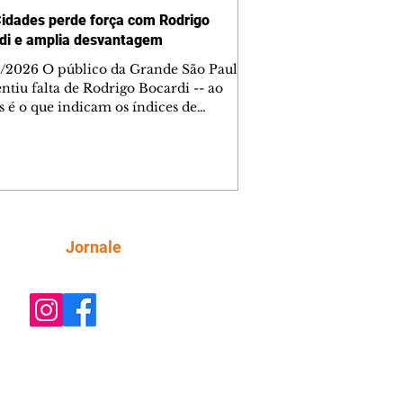
idades perde força com Rodrigo
di e amplia desvantagem
/2026 O público da Grande São Paulo
ntiu falta de Rodrigo Bocardi -- ao
 é o que indicam os índices de
ncia do SBT Cidades. Depois de uma
a promissora para o histórico da faixa
ia, mas ruim para um apresentador
ava picos de 15 pontos na faixa
l da Globo, o novo jornalístico está
eus primeiros sinais de que não caiu
sto dos telespectadores. Em 3 dias no
Siga
Jornale
 atração não encontrou um piso de
co e voltou a sofrer com a B