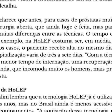
detalha.
clarece que antes, para casos de próstatas mui
irurgia aberta, que ainda hoje é feita, mas pa
muitas diferenças entre as técnicas. O tempo d
r exemplo, na HoLEP costuma ser, em média, 
 casos, o paciente recebe alta no mesmo dia.
spitalização varia de três a sete dias. “Com a té
 menor tempo de internação, uma recuperação
sonda, que incomoda muito os homens, mais pr
sta.
 da HoLEP
ini lembra que a tecnologia HoLEP já é utiliza
 anos, mas no Brasil ainda é menos acessíve
 equipamentos. “A aquisição dessa tecnologia p