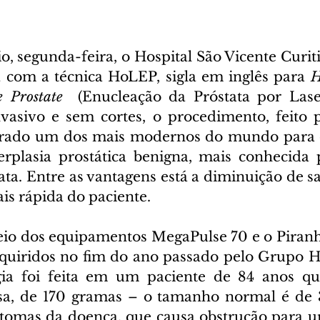
, segunda-feira, o Hospital São Vicente Curiti
a com a técnica HoLEP, sigla em inglês para 
H
e Prostate
  (Enucleação da Próstata por Lase
asivo e sem cortes, o procedimento, feito p
derado um dos mais modernos do mundo para o
erplasia prostática benigna, mais conhecida
ata. Entre as vantagens está a diminuição de s
is rápida do paciente.
io dos equipamentos MegaPulse 70 e o Piranh
quiridos no fim do ano passado pelo Grupo Ho
rgia foi feita em um paciente de 84 anos qu
sa, de 170 gramas – o tamanho normal é de 3
ntomas da doença, que causa obstrução para u