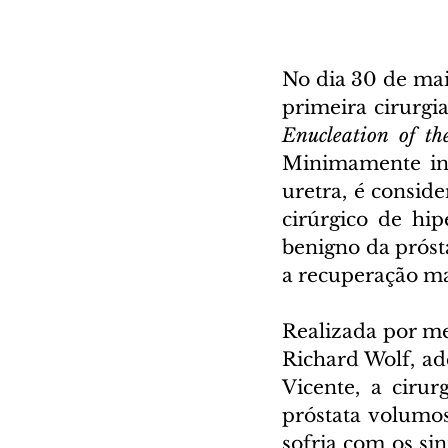
No dia 30 de maio
primeira cirurgi
Enucleation of th
Minimamente inv
uretra, é consi
cirúrgico de hip
benigno da próst
a recuperação ma
Realizada por me
Richard Wolf, ad
Vicente, a ciru
próstata volumo
sofria com os si