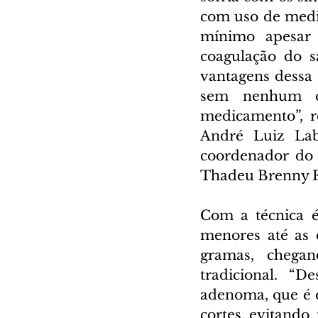
com uso de medi
mínimo apesar d
coagulação do s
vantagens dessa 
sem nenhum co
medicamento”, re
André Luiz Labe
coordenador do S
Thadeu Brenny Fi
Com a técnica é
menores até as 
gramas, chegan
tradicional. “D
adenoma, que é e
cortes, evitando