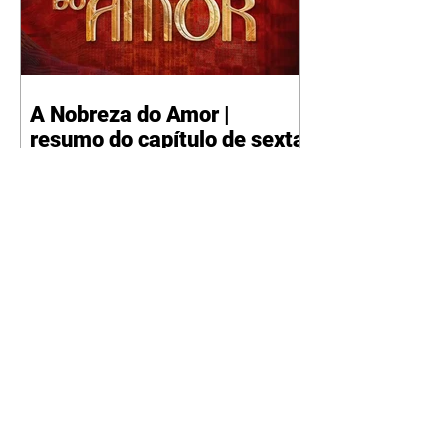
A Nobreza do Amor |
resumo do capítulo de sexta
- 07/08/2026
Omar afirma a Tonho que lutará
pelo amor de Alika. Salma
repreende Miguel e Fátima por
terem sido rudes com Omar.
Maria Helena aconselha Manoel
sobre seu namoro com Ana
Maria. Pressionado, Bakari revela
a Jendal que Chinua esteve em
terras inimigas. Omar pede que
Alika o acompanhe até a agência
bancária. Chinua alerta Dumi,