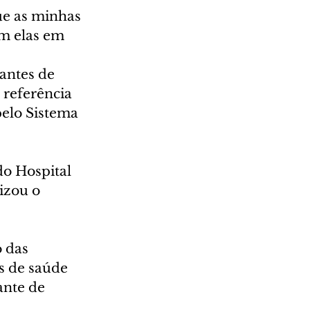
ue as minhas 
m elas em 
antes de 
 referência 
elo Sistema 
o Hospital 
izou o 
 das 
s de saúde 
nte de 