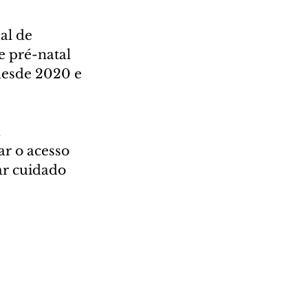
al de 
e pré-natal 
desde 2020 e 
 
r o acesso 
r cuidado 