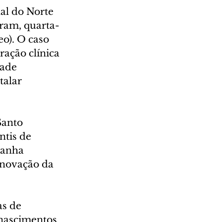
al do Norte 
eram, quarta-
eo). O caso 
ração clínica 
ade 
talar 
Santo 
tis de 
panha 
enovação da 
s de 
 nascimentos 