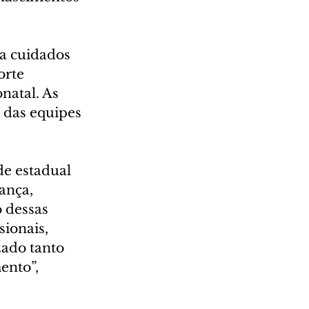
a cuidados 
orte 
natal. As 
das equipes 
e estadual 
ança, 
 dessas 
ionais, 
zado tanto 
ento”, 