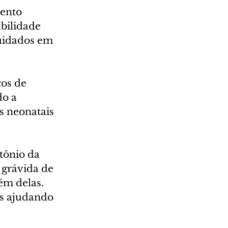
ento 
bilidade 
cuidados em 
os de 
o a 
s neonatais 
tônio da 
 grávida de 
ém delas. 
os ajudando 