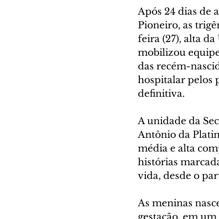
Após 24 dias de 
Pioneiro, as trig
feira (27), alta 
mobilizou equipes
das recém-nascid
hospitalar pelos 
definitiva.
A unidade da Sec
Antônio da Plati
média e alta co
histórias marcada
vida, desde o par
As meninas nasce
gestação, em um 