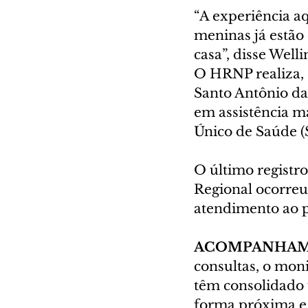
“A experiência aq
meninas já estão
casa”, disse Well
O HRNP realiza, 
Santo Antônio da 
em assistência m
Único de Saúde (
O último registr
Regional ocorreu
atendimento ao p
ACOMPANHAME
consultas, o mon
têm consolidado
forma próxima e