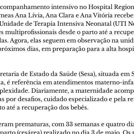
acompanhamento intensivo no Hospital Region
êmeas Ana Lívia, Ana Clara e Ana Vitória receb
da Unidade de Terapia Intensiva Neonatal (UTI N
 multiprofissionais desde o parto até a recupe
as. Agora, elas seguem em observação na unid
próximos dias, em preparação para a alta hospi
retaria de Estado da Saúde (Sesa), situada em 
na, é referência em atendimentos materno-infan
mplexidade. Diariamente, a maternidade acom
s por desafios, cuidado especializado e pela r
to até a recuperação dos bebês.
ram prematuras, com 33 semanas e quatro dia
parto (cesárea) realizado no dia 3 de maio. Os