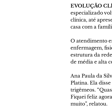
EVOLUÇÃO CLÍ
especializado vo
clínica, até apr
casa com a famíli
O atendimento env
enfermagem, fisio
estrutura da red
de média e alta 
Ana Paula da Sil
Platina. Ela diss
trigêmeos. “Quase
Fiquei feliz agor
muito”, relatou.