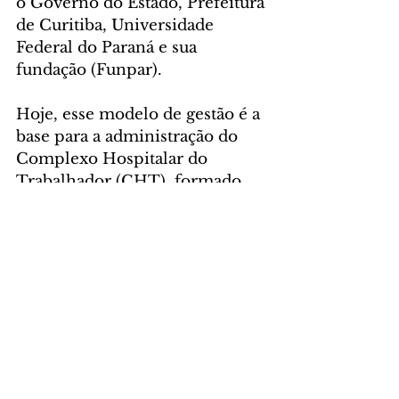
o Governo do Estado, Prefeitura 
de Curitiba, Universidade 
Federal do Paraná e sua 
fundação (Funpar).
Hoje, esse modelo de gestão é a 
base para a administração do 
Complexo Hospitalar do 
Trabalhador (CHT), formado 
pelo próprio HT, pelo Centro 
de Atendimento Integral ao 
Fissurado Labiopalatal – CAIF, 
Hospital de Reabilitação Ana 
Carolina Moura Xavier, 
Hospital de Infectologia e 
Retaguarda Clínica Oswaldo 
Cruz, todos em Curitiba, e o 
Hospital Regional da Lapa São 