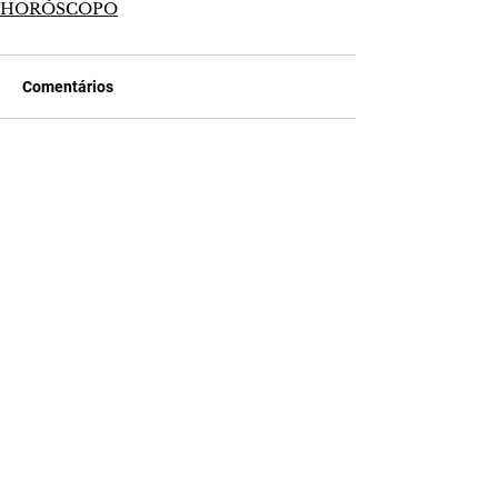
HORÓSCOPO
Comentários
Escreva um comentário
Últimas Notícias
Quem Ama Cuida | resumo