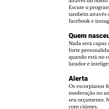
através do nosso 
Escute o program
também através d
facebook e instag
Quem nasceu
Nada será capaz 
forte personalid
quando está no c
lutador e intelige
Alerta
Os escorpianos fi
moderação no amb
seu orçamento. N
com ciúmes.