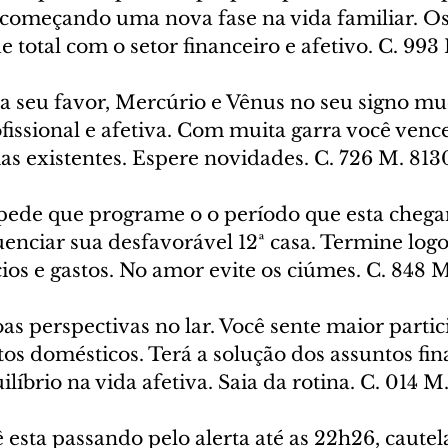
 começando uma nova fase na vida familiar. Os 
e total com o setor financeiro e afetivo. C. 99
a seu favor, Mercúrio e Vênus no seu signo m
issional e afetiva. Com muita garra você vence
as existentes. Espere novidades. C. 726 M. 813
 pede que programe o o período que esta chegan
luenciar sua desfavorável 12ª casa. Termine logo
ios e gastos. No amor evite os ciúmes. C. 848 
as perspectivas no lar. Você sente maior partic
tos domésticos. Terá a solução dos assuntos fin
ilíbrio na vida afetiva. Saia da rotina. C. 014 M
 esta passando pelo alerta até as 22h26, caute