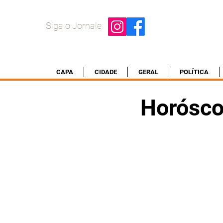
Siga o Jornale
CAPA
CIDADE
GERAL
POLÍTICA
Horósco