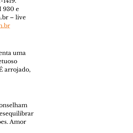
1419.  
 930 e 
br – live 
m.br
senta uma 
etuoso 
 arrojado, 
aconselham 
sequilibrar 
ões. Amor 