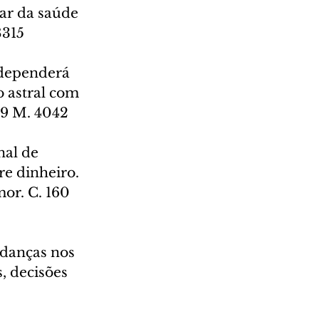
ar da saúde 
8315
dependerá 
 astral com 
79 M. 4042
nal de 
re dinheiro. 
or. C. 160 
danças nos 
, decisões 