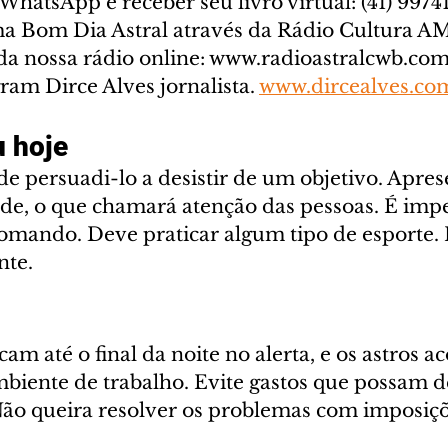
WhatsApp e receber seu livro virtual: (41) 99741-
a Bom Dia Astral através da Rádio Cultura AM
a nossa rádio online: www.radioastralcwb.com.
ram Dirce Alves jornalista. 
www.dircealves.co
 hoje
de persuadi-lo a desistir de um objetivo. Apre
ade, o que chamará atenção das pessoas. É imp
omando. Deve praticar algum tipo de esporte. É
nte.
cam até o final da noite no alerta, e os astros 
iente de trabalho. Evite gastos que possam de
ão queira resolver os problemas com imposiç