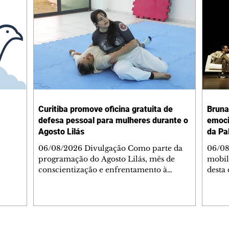
Curitiba promove oficina gratuita de
Bruna
defesa pessoal para mulheres durante o
emoci
Agosto Lilás
da Pa
06/08/2026 Divulgação Como parte da
06/08
programação do Agosto Lilás, mês de
mobil
conscientização e enfrentamento à
desta 
violência contra a mulher, a Prefeitura de
abertu
Curitiba, por meio da Secretaria Municipal
Palav
de Esporte, Lazer e Juventude (Smelj)
troux
promove, no dia 11 de agosto, às 14h, a
Bruna
oficina Segura de Si: Defesa Pessoal e
grand