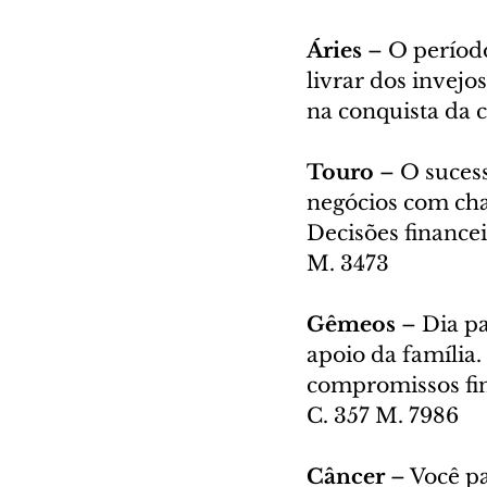
Áries 
– O período
livrar dos invejo
na conquista da c
Touro 
– O sucess
negócios com cha
Decisões financei
M. 3473
Gêmeos 
– Dia pa
apoio da família.
compromissos fin
C. 357 M. 7986
Câncer 
– Você p