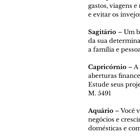
gastos, viagens e
e evitar os invej
Sagitário 
– Um b
da sua determina
a família e pess
Capricórnio 
– A 
aberturas finance
Estude seus proj
M. 5491
Aquário 
– Você 
negócios e cresc
domésticas e com