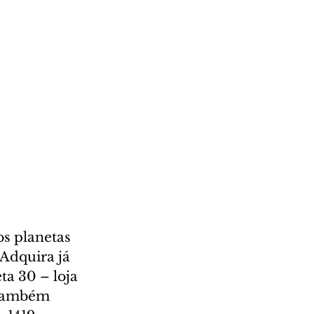
s planetas 
Adquira já 
ta 30 – loja 
 também 