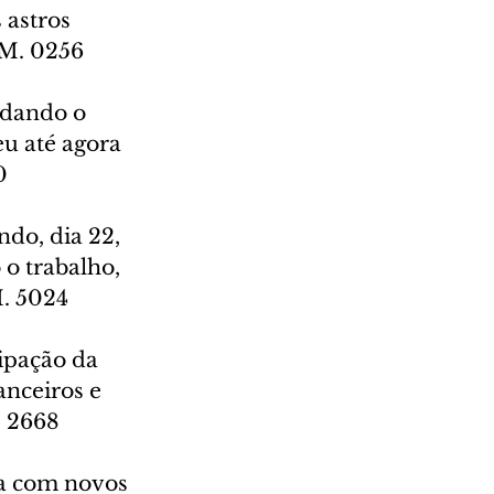
astros 
3 M. 0256
udando o 
u até agora 
0
do, dia 22, 
 o trabalho, 
M. 5024
ipação da 
anceiros e 
. 2668
la com novos 