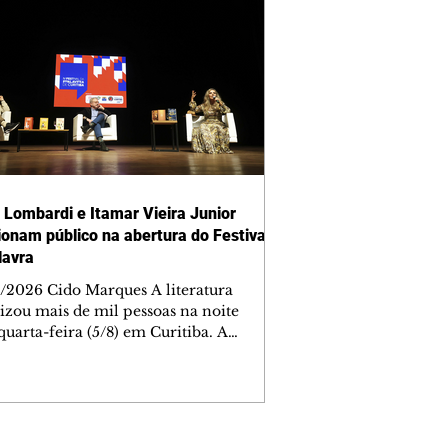
 Lombardi e Itamar Vieira Junior
onam público na abertura do Festival
lavra
/2026 Cido Marques A literatura
izou mais de mil pessoas na noite
quarta-feira (5/8) em Curitiba. A
ra da quarta edição do Festival da
ra aconteceu no Teatro Guaíra e
e à cidade Itamar Vieira Junior e
 Lombardi, duas estrelas de primeira
eza para dar a largada no maior