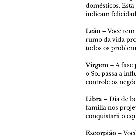
domésticos. Esta
indicam felicidad
Leão 
– Você tem 
rumo da vida prof
todos os problem
Virgem 
– A fase
o Sol passa a inf
controle os negóc
Libra 
– Dia de bo
família nos proje
conquistará o equ
Escorpião 
– Você