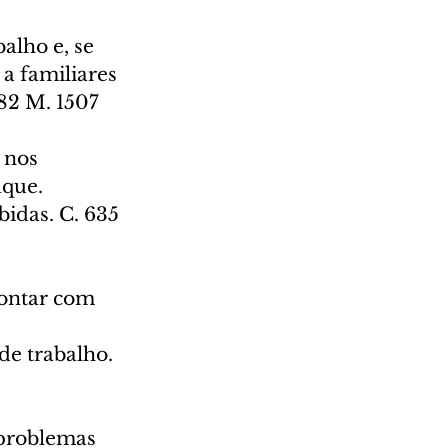
alho e, se 
 a familiares 
082 M. 1507
 nos 
que. 
idas. C. 635 
contar com 
e trabalho. 
 problemas 