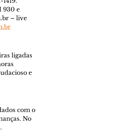
1419.  
 930 e 
br – live 
m.br
ras ligadas 
horas 
audacioso e 
dados com o 
inanças. No 
.