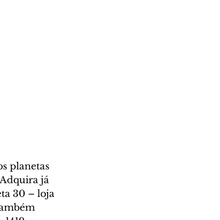
s planetas 
Adquira já 
ta 30 – loja 
 também 