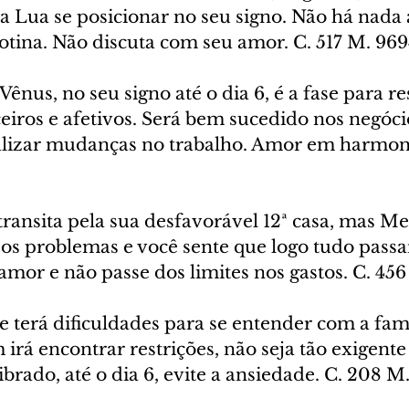
a Lua se posicionar no seu signo. Não há nada 
otina. Não discuta com seu amor. C. 517 M. 96
ênus, no seu signo até o dia 6, é a fase para re
iros e afetivos. Será bem sucedido nos negóci
alizar mudanças no trabalho. Amor em harmoni
transita pela sua desfavorável 12ª casa, mas Me
os problemas e você sente que logo tudo passar
amor e não passe dos limites nos gastos. C. 45
e terá dificuldades para se entender com a famí
irá encontrar restrições, não seja tão exigente 
brado, até o dia 6, evite a ansiedade. C. 208 M