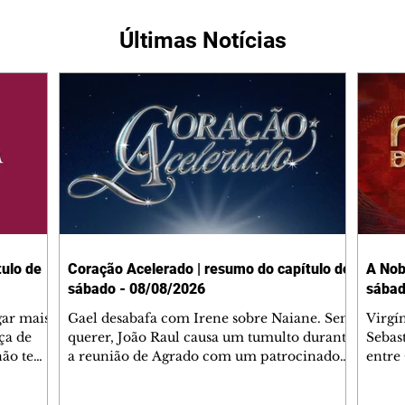
Últimas Notícias
ulo de
Coração Acelerado | resumo do capítulo de
A Nob
sábado - 08/08/2026
sábad
gar mais
Gael desabafa com Irene sobre Naiane. Sem
Virgí
ça de
querer, João Raul causa um tumulto durante
Sebas
 não tem
a reunião de Agrado com um patrocinador.
entre
ia.
Zilá orienta Osmar a seguir Cinara, que
que B
ão de
percebe a movimentação e alerta Ronei.
nega 