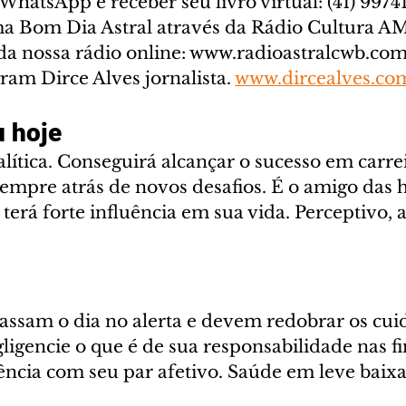
WhatsApp e receber seu livro virtual: (41) 99741-
a Bom Dia Astral através da Rádio Cultura AM
a nossa rádio online: www.radioastralcwb.com.
ram Dirce Alves jornalista. 
www.dircealves.co
 hoje
ítica. Conseguirá alcançar o sucesso em carrei
sempre atrás de novos desafios. É o amigo das 
a terá forte influência em sua vida. Perceptivo, 
assam o dia no alerta e devem redobrar os cui
ligencie o que é de sua responsabilidade nas f
ência com seu par afetivo. Saúde em leve baixa