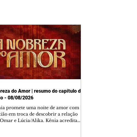
reza do Amor | resumo do capítulo de
o - 08/08/2026
nia promete uma noite de amor com
tião em troca de descobrir a relação
 Omar e Lúcia/Alika. Kênia acredita
inta esteja mesmo ao lado de Jendal, e
o convite para jantar com os dois.