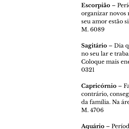
Escorpião 
– Perí
organizar novos n
seu amor estão si
M. 6089
Sagitário 
– Dia q
no seu lar e trab
Coloque mais ene
0321
Capricórnio 
– F
contrário, conse
da família. Na ár
M. 4706
Aquário 
– Períod