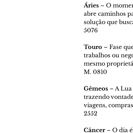
Áries 
– O momento
abre caminhos pa
solução que busc
5076
Touro 
– Fase que
trabalhos ou negó
mesmo proprietár
M. 0810
Gêmeos 
– A Lua 
trazendo vontade
viagens, compras
2552
Câncer 
– O dia é