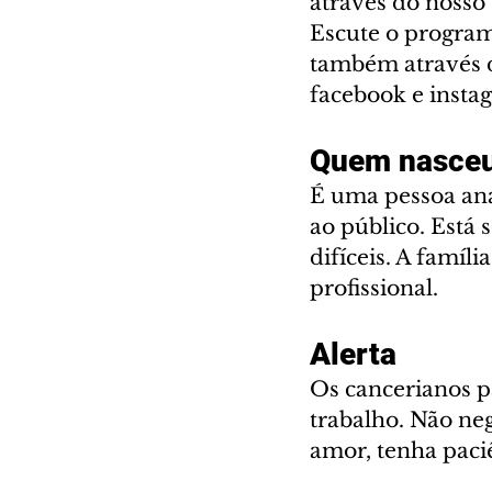
através do nosso 
Escute o program
também através d
facebook e instag
Quem nasceu
É uma pessoa anal
ao público. Está 
difíceis. A famíli
profissional.
Alerta
Os cancerianos p
trabalho. Não neg
amor, tenha paci