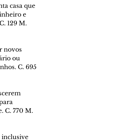
nta casa que 
nheiro e 
C. 129 M. 
r novos 
ário ou 
nhos. C. 695 
ascerem 
para 
. C. 770 M. 
 inclusive 