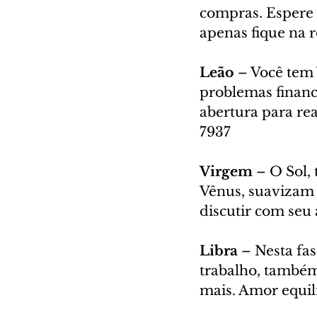
compras. Espere 
apenas fique na r
Leão 
– Você tem V
problemas finance
abertura para re
7937
Virgem 
– O Sol, 
Vênus, suavizam 
discutir com seu 
Libra 
– Nesta fas
trabalho, também 
mais. Amor equili