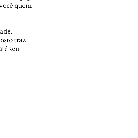
é você quem 
ade. 
osto traz 
té seu 