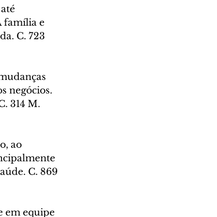
até 
 família e 
da. C. 723 
r mudanças 
os negócios. 
. 314 M. 
o, ao 
incipalmente 
aúde. C. 869 
he em equipe 