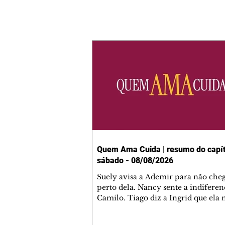
Quem Ama Cuida | resumo do capít
sábado - 08/08/2026
Suely avisa a Ademir para não che
perto dela. Nancy sente a indiferen
Camilo. Tiago diz a Ingrid que ela
competência para presidir a joalher
André conta a Pedro que a associaç