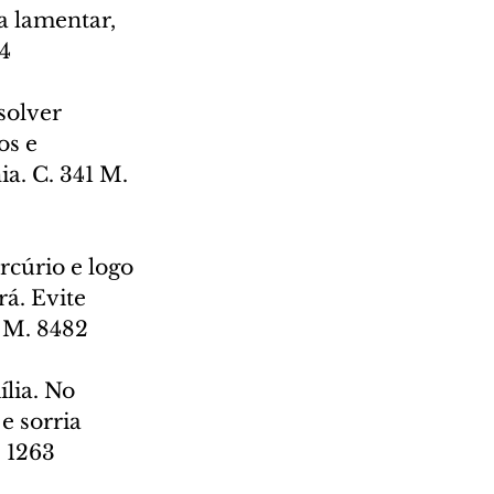
a lamentar, 
94
solver 
os e 
a. C. 341 M. 
rcúrio e logo 
á. Evite 
6 M. 8482
lia. No 
e sorria 
. 1263