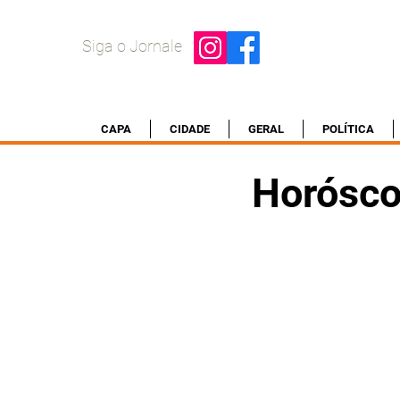
Siga o Jornale
CAPA
CIDADE
GERAL
POLÍTICA
Horósco