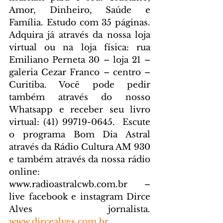
Amor, Dinheiro, Saúde e 
Família. Estudo com 35 páginas. 
Adquira já através da nossa loja 
virtual ou na loja física: rua 
Emiliano Perneta 30 – loja 21 – 
galeria Cezar Franco – centro – 
Curitiba. Você pode pedir 
também através do nosso 
Whatsapp e receber seu livro 
virtual: (41) 99719-0645. 
 Escute 
o programa Bom Dia Astral 
através da Rádio Cultura AM 930 
e também através da nossa rádio 
online: 
www.radioastralcwb.com.br
 – 
live facebook e instagram Dirce 
Alves jornalista. 
www.dircealves.com.br