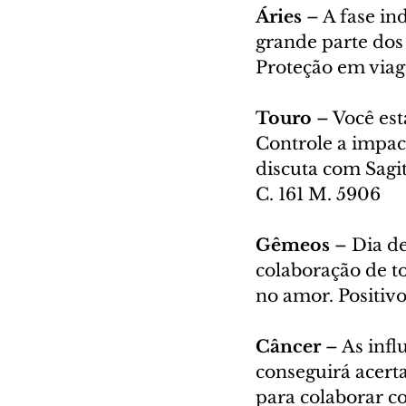
Áries 
– A fase in
grande parte dos 
Proteção em viag
Touro 
– Você est
Controle a impaci
discuta com Sagi
C. 161 M. 5906
Gêmeos 
– Dia d
colaboração de t
no amor. Positivo
Câncer 
– As infl
conseguirá acerta
para colaborar co