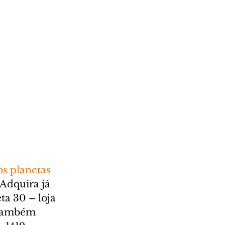
s planetas 
Adquira já 
ta 30 – loja 
 também 