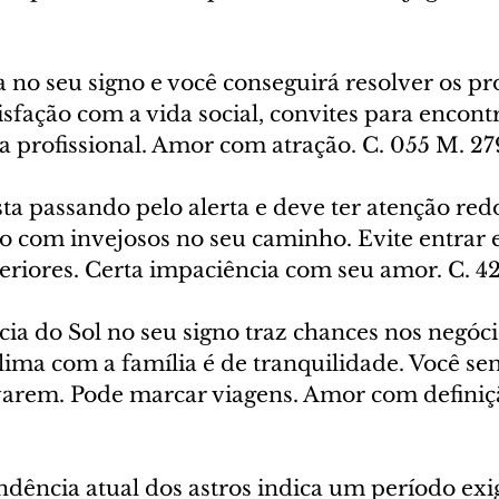
a no seu signo e você conseguirá resolver os p
tisfação com a vida social, convites para encont
a profissional. Amor com atração. C. 055 M. 2
sta passando pelo alerta e deve ter atenção red
o com invejosos no seu caminho. Evite entrar e
eriores. Certa impaciência com seu amor. C. 42
cia do Sol no seu signo traz chances nos negóci
clima com a família é de tranquilidade. Você sen
varem. Pode marcar viagens. Amor com definiçã
ndência atual dos astros indica um período exi