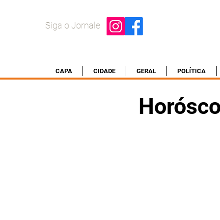
Siga o Jornale
CAPA
CIDADE
GERAL
POLÍTICA
Horósco