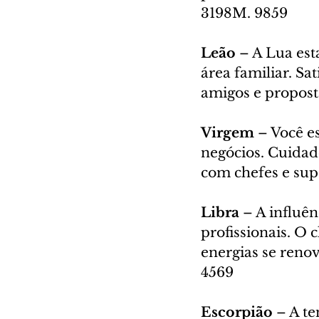
3198M. 9859
Leão 
– A Lua est
área familiar. Sa
amigos e propost
Virgem 
– Você e
negócios. Cuidad
com chefes e sup
Libra 
– A influên
profissionais. O 
energias se reno
4569
Escorpião 
– A te