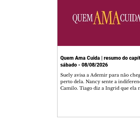
Quem Ama Cuida | resumo do capít
sábado - 08/08/2026
Suely avisa a Ademir para não che
perto dela. Nancy sente a indiferen
Camilo. Tiago diz a Ingrid que ela
competência para presidir a joalher
André conta a Pedro que a associaç
advogados expulsou Ademir. Laure
contrata Adriana para servir no
restaurante. Adriana vê Pedro e Br
restaurante. Bruna provoca Adrian
pede ajuda a André para marcar u
Contato comercial