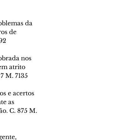
roblemas da 
ros de 
792
obrada nos 
m atrito 
7 M. 7135
os e acertos 
te as 
o. C. 875 M. 
gente, 