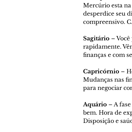
Mercúrio esta na 
desperdice seu d
compreensivo. C
Sagitário 
– Você 
rapidamente. Vênu
finanças e com s
Capricórnio 
– H
Mudanças nas fina
para negociar com
Aquário 
– A fase
bem. Hora de exp
Disposição e saúd