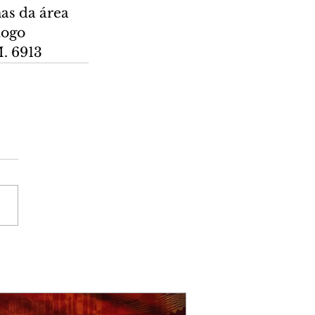
as da área 
logo 
M. 6913