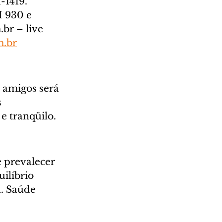
1419.  
 930 e 
br – live 
m.br
 amigos será 
 
e tranqüilo.
 prevalecer 
ilíbrio 
. Saúde 