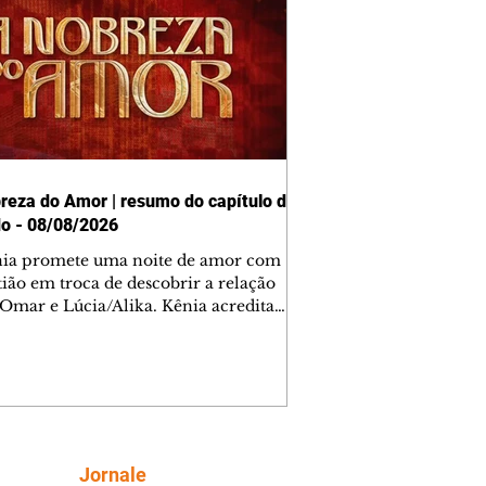
reza do Amor | resumo do capítulo de
o - 08/08/2026
nia promete uma noite de amor com
tião em troca de descobrir a relação
 Omar e Lúcia/Alika. Kênia acredita
inta esteja mesmo ao lado de Jendal, e
o convite para jantar com os dois.
 desabafa com Casemiro e conta que
ília de Lúcia/Alika tem uma dívida
mar. Ana Maria vai à casa de Manoel
estratada por Fortunato. José e Omar
tam sobre a possível jazida de
Siga
Jornale