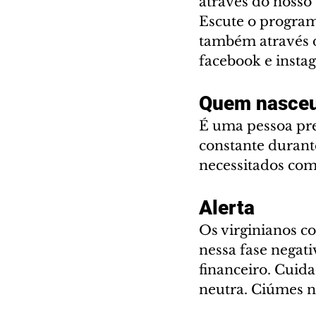
através do nosso 
Escute o program
também através d
facebook e instag
Quem nasceu
É uma pessoa pre
constante durant
necessitados com
Alerta
Os virginianos c
nessa fase negat
financeiro. Cuida
neutra. Ciúmes 