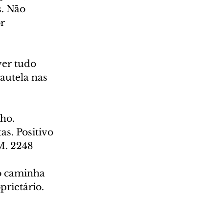
. Não 
r 
ver tudo 
autela nas 
ho. 
s. Positivo 
M. 2248
do caminha 
rietário. 