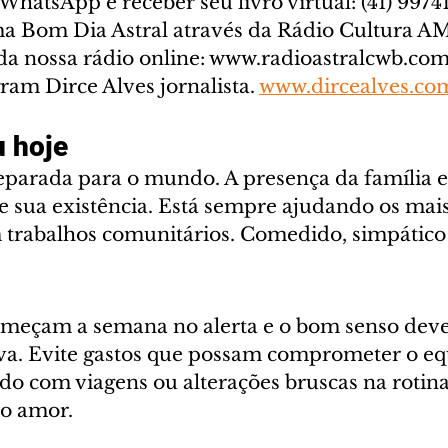
WhatsApp e receber seu livro virtual: (41) 99741-
a Bom Dia Astral através da Rádio Cultura AM
a nossa rádio online: www.radioastralcwb.com.
ram Dirce Alves jornalista. 
www.dircealves.co
 hoje
parada para o mundo. A presença da família e
e sua existência. Está sempre ajudando os mais
 trabalhos comunitários. Comedido, simpático 
omeçam a semana no alerta e o bom senso deve
iva. Evite gastos que possam comprometer o equ
do com viagens ou alterações bruscas na rotina
no amor.