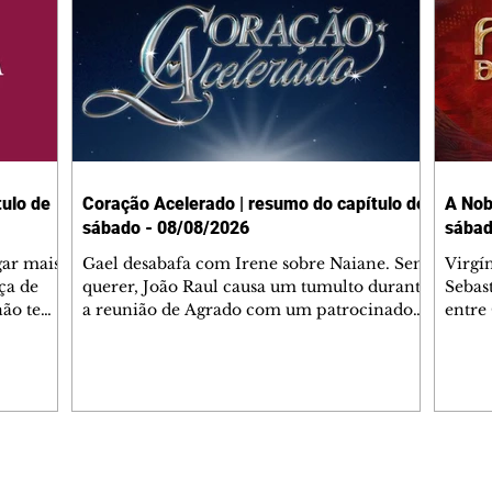
ulo de
Coração Acelerado | resumo do capítulo de
A Nob
sábado - 08/08/2026
sábad
gar mais
Gael desabafa com Irene sobre Naiane. Sem
Virgí
ça de
querer, João Raul causa um tumulto durante
Sebas
 não tem
a reunião de Agrado com um patrocinador.
entre
ia.
Zilá orienta Osmar a seguir Cinara, que
que B
ão de
percebe a movimentação e alerta Ronei.
nega 
ntino
Palhares confronta Cinara sobre a
Tonho
aproximação com Ronei. Eduarda pensa
a fam
una no
em pedir a Valéria para ficar com Sol. Gael
com O
a. Dora
decide terminar com Naiane. João Raul
e é d
m
inventa para Agrado que não está
comen
Editorias
Editais Certificados