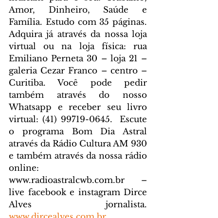
Amor, Dinheiro, Saúde e 
Família. Estudo com 35 páginas. 
Adquira já através da nossa loja 
virtual ou na loja física: rua 
Emiliano Perneta 30 – loja 21 – 
galeria Cezar Franco – centro – 
Curitiba. Você pode pedir 
também através do nosso 
Whatsapp e receber seu livro 
virtual: (41) 99719-0645. 
 Escute 
o programa Bom Dia Astral 
através da Rádio Cultura AM 930 
e também através da nossa rádio 
online: 
www.radioastralcwb.com.br
 – 
live facebook e instagram Dirce 
Alves jornalista. 
www.dircealves.com.br