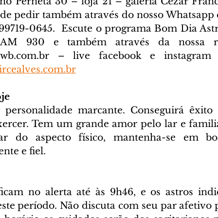
ano Perneta 30 – loja 21 – galeria Cezar Franc
ode pedir também através do nosso Whatsapp e
) 99719-0645. 
 Escute o programa Bom Dia Astra
cwb.com.br
 – live facebook e instagram D
rcealves.com.br
je
ersonalidade marcante. Conseguirá êxito 
xercer. Tem um grande amor pelo lar e familia
ar do aspecto físico, mantenha-se em boa
nte e fiel.
icam no alerta até às 9h46, e os astros indi
ste período. Não discuta com seu par afetivo 