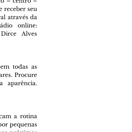
o – centro – 
 receber seu 
l através da 
Rádio Cultura AM 930 e também através da nossa rádio online: 
irce Alves 
em todas as 
res. Procure 
 aparência. 
cam a rotina 
por pequenas 