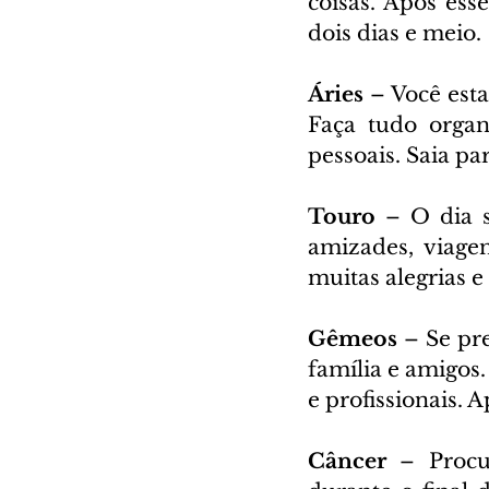
coisas. Após ess
dois dias e meio.
Áries 
– Você est
Faça tudo organ
pessoais. Saia pa
Touro 
– O dia s
amizades, viage
muitas alegrias e
Gêmeos
 – Se pr
família e amigos.
e profissionais. 
Câncer 
– Procu