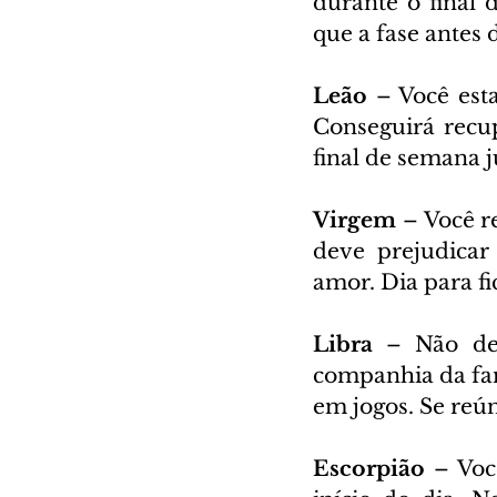
durante o final 
que a fase antes 
Leão 
– Você esta
Conseguirá recu
final de semana j
Virgem 
– Você r
deve prejudicar
amor. Dia para fi
Libra 
– Não des
companhia da famí
em jogos. Se reú
Escorpião 
– Voc