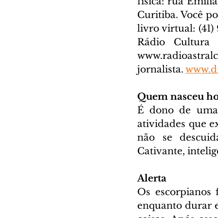
física: rua Emili
Curitiba. Você p
livro virtual: (41
www.radioastral
jornalista. 
www.di
Quem nasceu ho
É dono de uma p
atividades que e
não se descuid
Cativante, intelige
Alerta
Os escorpianos f
enquanto durar e