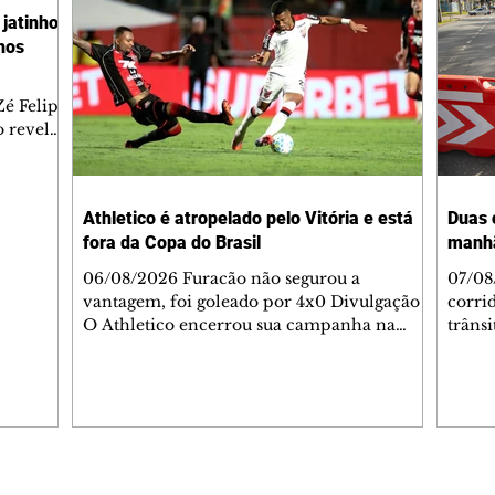
jatinho
lhos
é Felipe
 revelar
ronave.
-feira,
rido e
Athletico é atropelado pelo Vitória e está
Duas 
o espaço
fora da Copa do Brasil
manh
inia
veram
06/08/2026 Furacão não segurou a
07/08
sé
vantagem, foi goleado por 4x0 Divulgação
corri
s
O Athletico encerrou sua campanha na
trâns
 entre
Copa do Brasil nesta quinta-feira (6), em
domin
uma noite infeliz em Salvador (BA). O time
5h30 
paranaense foi superado por 4×0 pelo
Jardi
Vitória, no Barradão, e viu derreter a
Agent
vantagem de dois gols que levou da Arena
acomp
da Baixada. A equipe baiana marcou dois
é par
gols em cada tempo. Renê e Erick
deslo