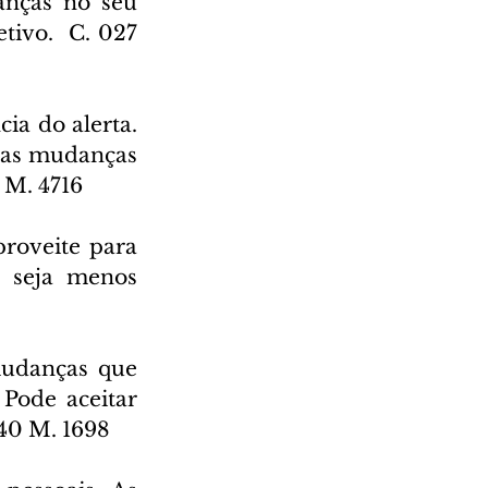
nças no seu 
tivo.  C. 027 
ia do alerta. 
 as mudanças 
 M. 4716
roveite para 
e seja menos 
udanças que 
Pode aceitar 
640 M. 1698