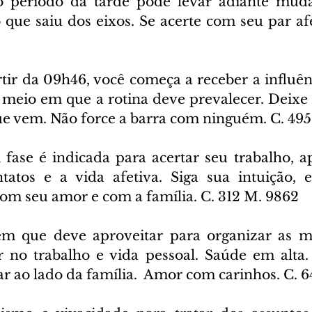
No período da tarde pode levar adiante muda
o que saiu dos eixos. Se acerte com seu par afe
tir da 09h46, você começa a receber a influênc
e meio em que a rotina deve prevalecer. Deixe
e vem. Não force a barra com ninguém. C. 495
 fase é indicada para acertar seu trabalho, ap
tatos e a vida afetiva. Siga sua intuição, 
com seu amor e com a família. C. 312 M. 9862
em que deve aproveitar para organizar as m
r no trabalho e vida pessoal. Saúde em alta. 
ar ao lado da família.  Amor com carinhos. C. 