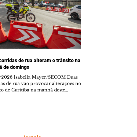
corridas de rua alteram o trânsito na
ã de domingo
/2026 Isabella Mayer/SECOM Duas
das de rua vão provocar alterações no
ito de Curitiba na manhã deste
go (9/8). As mudanças começam às
e afetam principalmente as regiões do
m das Américas e do Água Verde.
es de trânsito e monitores farão o
anhamento das provas. A orientação
a que os motoristas programem os
camentos com antecedência,