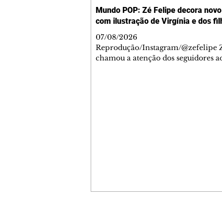
Mundo POP: Zé Felipe decora novo 
com ilustração de Virgínia e dos fi
07/08/2026
Reprodução/Instagram/@zefelipe Z
chamou a atenção dos seguidores ao
um detalhe especial de sua nova ae
O cantor compartilhou nesta quinta
6, registros do jatinho recém-adqui
mostrou que decidiu personalizar 
com uma ilustração que reúne Virg
Fonseca e os três filhos que eles ti
juntos: Maria Alice, Maria Flor e Jo
Leonardo. Na imagem, aparecem o
apelidos dos integrantes da família,
eles "Papai", "Mamãe",