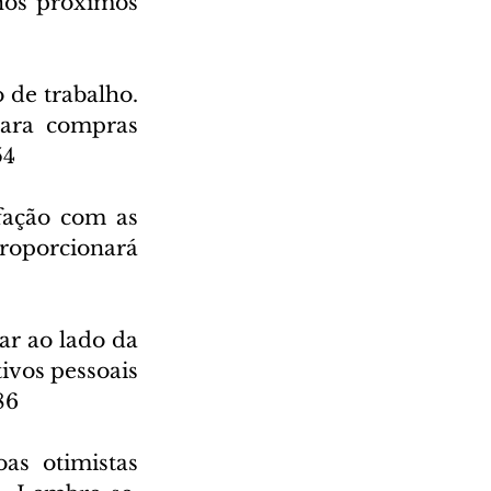
nos próximos 
de trabalho. 
para compras 
54
fação com as 
roporcionará 
ar ao lado da 
ivos pessoais 
86
s otimistas 