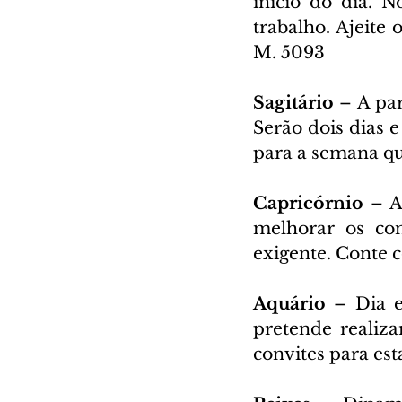
início do dia. 
trabalho. Ajeite 
M. 5093
Sagitário 
– A par
Serão dois dias 
para a semana qu
Capricórnio 
– A
melhorar os con
exigente. Conte 
Aquário
 – Dia 
pretende realiza
convites para est