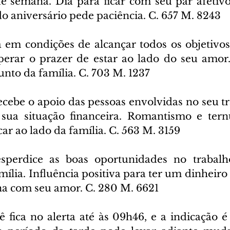
de semana. Dia para ficar com seu par afetivo
do aniversário pede paciência. C. 657 M. 8243
 em condições de alcançar todos os objetivos 
perar o prazer de estar ao lado do seu amor
unto da família. C. 703 M. 1237
ecebe o apoio das pessoas envolvidas no seu tr
 sua situação financeira. Romantismo e tern
car ao lado da família. C. 563 M. 3159
perdice as boas oportunidades no trabalho
lia. Influência positiva para ter um dinheiro 
na com seu amor. C. 280 M. 6621
ê fica no alerta até às 09h46, e a indicação é 