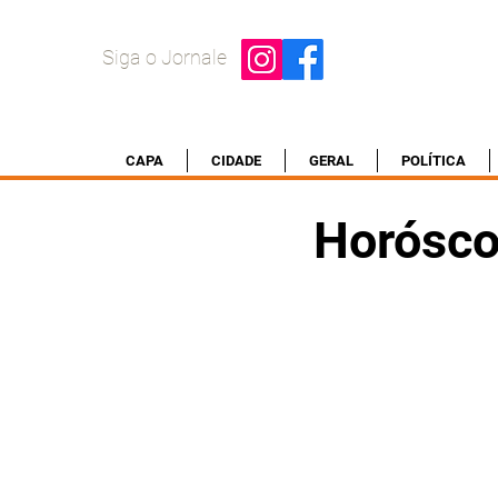
Siga o Jornale
CAPA
CIDADE
GERAL
POLÍTICA
Horósco