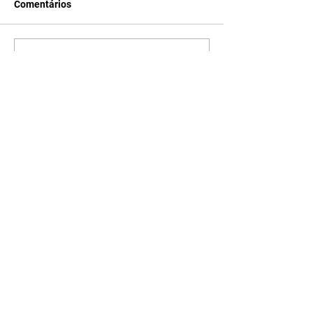
Comentários
Escreva um comentário
Últimas Notícias
A Desalmada | resumo do
capítulo de segunda -
10/08/2026