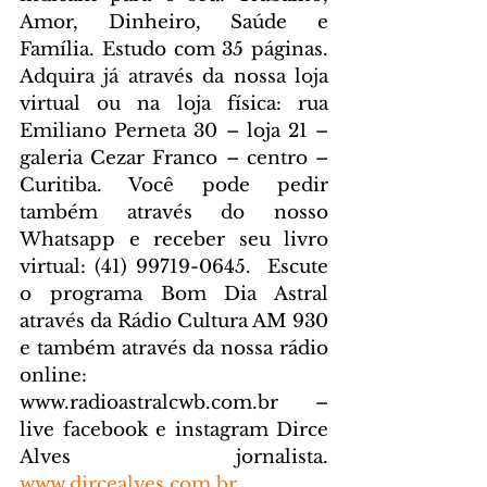
Amor, Dinheiro, Saúde e 
Família. Estudo com 35 páginas. 
Adquira já através da nossa loja 
virtual ou na loja física: rua 
Emiliano Perneta 30 – loja 21 – 
galeria Cezar Franco – centro – 
Curitiba. Você pode pedir 
também através do nosso 
Whatsapp e receber seu livro 
virtual: (41) 99719-0645. 
 Escute 
o programa Bom Dia Astral 
através da Rádio Cultura AM 930 
e também através da nossa rádio 
online: 
www.radioastralcwb.com.br
 – 
live facebook e instagram Dirce 
Alves jornalista. 
www.dircealves.com.br